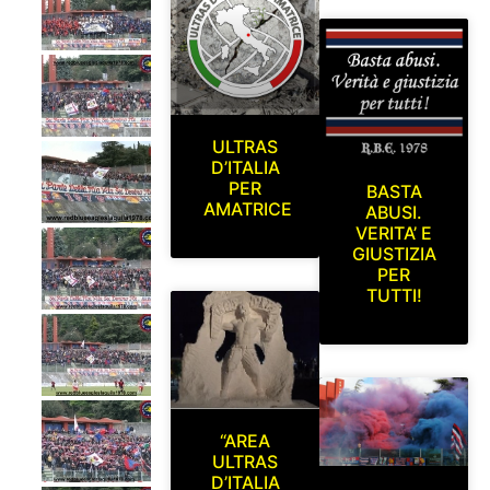
ULTRAS
D’ITALIA
PER
BASTA
AMATRICE
ABUSI.
VERITA’ E
GIUSTIZIA
PER
TUTTI!
“AREA
ULTRAS
D’ITALIA