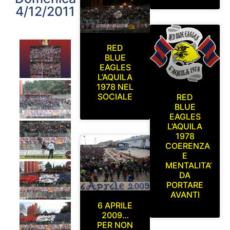
4/12/2011
RED
BLUE
EAGLES
L’AQUILA
1978 NEL
SOCIALE
RED
BLUE
EAGLES
L’AQUILA
1978
COERENZA
E
MENTALITA’
DA
PORTARE
AVANTI
6 APRILE
2009…
PER NON