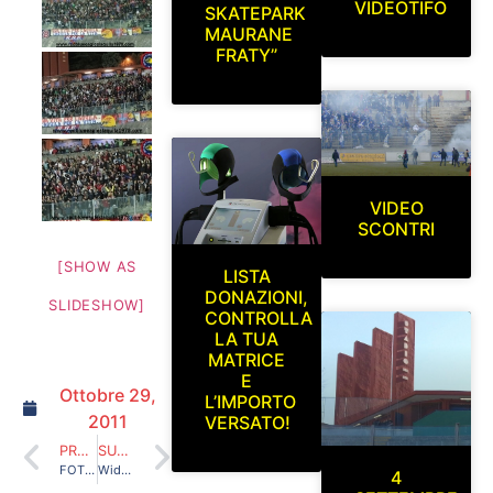
VIDEOTIFO
SKATEPARK
MAURANE
FRATY”
VIDEO
SCONTRI
[SHOW AS
LISTA
DONAZIONI,
SLIDESHOW]
CONTROLLA
LA TUA
MATRICE
E
Ottobre 29,
L’IMPORTO
2011
VERSATO!
PRECEDENTE
SUCCESSIVO
FOTO R.B.E. 2005/2009
Widget foto videotifo
4