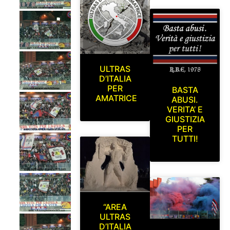
ULTRAS
D’ITALIA
PER
BASTA
AMATRICE
ABUSI.
VERITA’ E
GIUSTIZIA
PER
TUTTI!
“AREA
ULTRAS
D’ITALIA