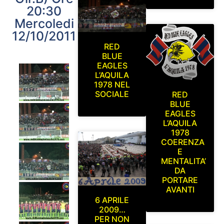
20:30
Mercoledi
12/10/2011
RED
BLUE
EAGLES
L’AQUILA
1978 NEL
SOCIALE
RED
BLUE
EAGLES
L’AQUILA
1978
COERENZA
E
MENTALITA’
DA
PORTARE
AVANTI
6 APRILE
2009…
PER NON