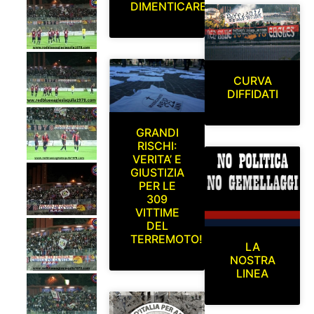
DIMENTICARE
CURVA
DIFFIDATI
GRANDI
RISCHI:
VERITA’ E
GIUSTIZIA
PER LE
309
VITTIME
DEL
TERREMOTO!
LA
NOSTRA
LINEA