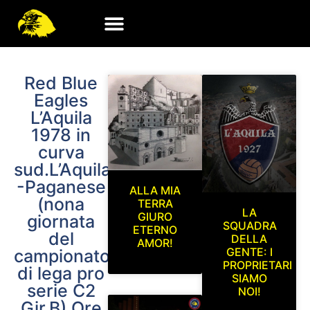
Red Blue
Eagles
L’Aquila
1978 in
curva
sud.L’Aquila
-Paganese
ALLA MIA
(nona
TERRA
LA
GIURO
giornata
SQUADRA
ETERNO
del
DELLA
AMOR!
GENTE: I
campionato
PROPRIETARI
di lega pro
SIAMO
serie C2
NOI!
Gir.B) Ore