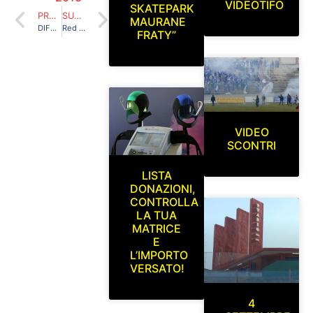
VIDEOTIFO
SKATEPARK
PRECEDENTE
SUCCESSIVO
MAURANE
DIFFIDATO NON MOLLARE!
Red Blue Eagles L’Aquila 1978 in curva sud.L’Aquila-Benevento Sabato 16 Novembre 2013
FRATY”
VIDEO
SCONTRI
LISTA
DONAZIONI,
CONTROLLA
LA TUA
MATRICE
E
L’IMPORTO
VERSATO!
4