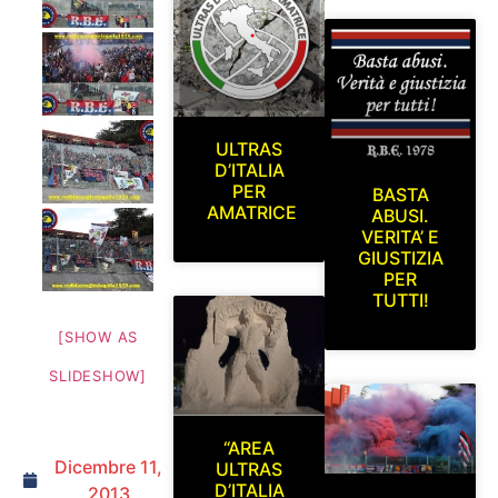
ULTRAS
D’ITALIA
PER
BASTA
AMATRICE
ABUSI.
VERITA’ E
GIUSTIZIA
PER
TUTTI!
[SHOW AS
SLIDESHOW]
“AREA
Dicembre 11,
ULTRAS
D’ITALIA
2013