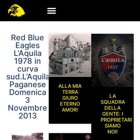
Red Blue
Eagles
L’Aquila
1978 in
curva
sud.L’Aquila-
Paganese
ALLA MIA
Domenica
TERRA
LA
GIURO
3
SQUADRA
ETERNO
Novembre
DELLA
AMOR!
GENTE: I
2013
PROPRIETARI
SIAMO
NOI!