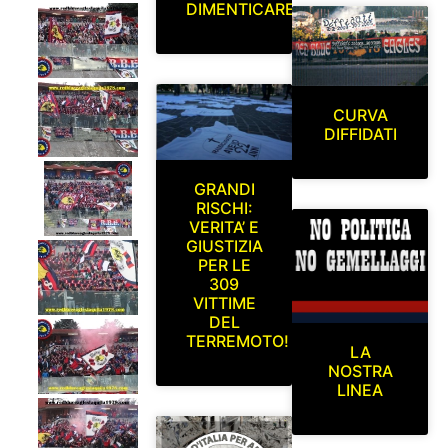
DIMENTICARE
CURVA
DIFFIDATI
GRANDI
RISCHI:
VERITA’ E
GIUSTIZIA
PER LE
309
VITTIME
DEL
TERREMOTO!
LA
NOSTRA
LINEA