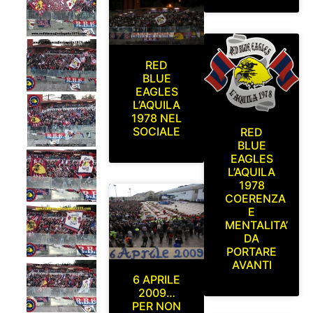
RED
BLUE
EAGLES
L’AQUILA
1978 NEL
SOCIALE
RED
BLUE
EAGLES
L’AQUILA
1978
COERENZA
E
MENTALITA’
DA
PORTARE
AVANTI
6 APRILE
2009…
PER NON