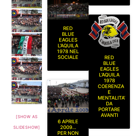
RED
BLUE
EAGLES
L’AQUILA
1978 NEL
SOCIALE
RED
BLUE
EAGLES
L’AQUILA
1978
COERENZA
E
MENTALITA’
DA
PORTARE
AVANTI
[SHOW AS
6 APRILE
2009…
SLIDESHOW]
PER NON