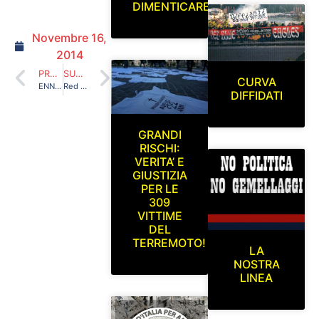
DIMENTICARE
Novembre 16,
2014
PRECEDENTE
SUCCESSIVO
CURVA
ENNESIMO ABUSO, ENNESIMO SOPRUSO
Red Blue Eagles L’Aquila 1978 in curva sud L’Aquila-San Marino Sabato 27 Settembre 2014
DIFFIDATI
GRANDI
RISCHI:
VERITA’ E
GIUSTIZIA
PER LE
309
VITTIME
DEL
TERREMOTO!
LA
NOSTRA
LINEA