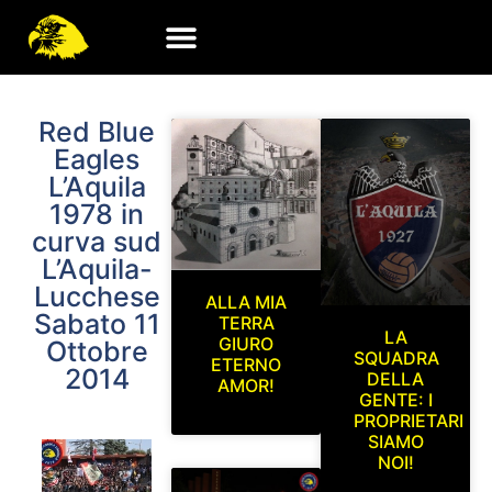
Red Blue
Eagles
L’Aquila
1978 in
curva sud
L’Aquila-
Lucchese
ALLA MIA
Sabato 11
TERRA
LA
GIURO
Ottobre
SQUADRA
ETERNO
2014
DELLA
AMOR!
GENTE: I
PROPRIETARI
SIAMO
NOI!