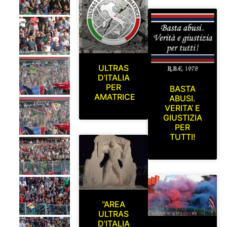
ULTRAS
D’ITALIA
PER
BASTA
AMATRICE
ABUSI.
VERITA’ E
GIUSTIZIA
PER
TUTTI!
“AREA
ULTRAS
D’ITALIA