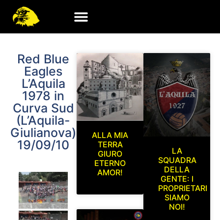
Red Blue
Eagles
L’Aquila
1978 in
Curva Sud
(L’Aquila-
Giulianova)
ALLA MIA
19/09/10
TERRA
LA
GIURO
SQUADRA
ETERNO
DELLA
AMOR!
GENTE: I
PROPRIETARI
SIAMO
NOI!