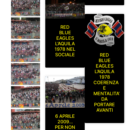
RED
BLUE
EAGLES
L’AQUILA
1978 NEL
SOCIALE
RED
BLUE
EAGLES
L’AQUILA
1978
COERENZA
E
MENTALITA’
DA
PORTARE
AVANTI
6 APRILE
2009…
PER NON