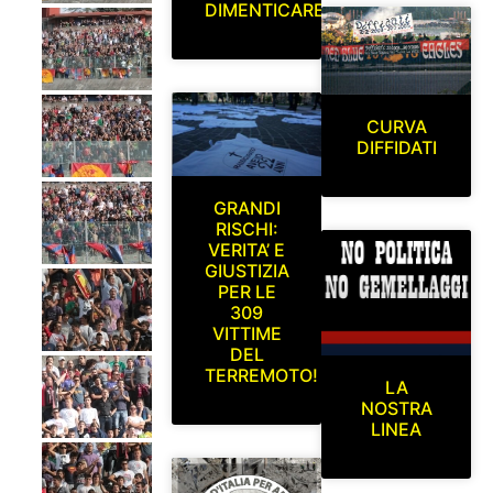
DIMENTICARE
CURVA
DIFFIDATI
GRANDI
RISCHI:
VERITA’ E
GIUSTIZIA
PER LE
309
VITTIME
DEL
TERREMOTO!
LA
NOSTRA
LINEA