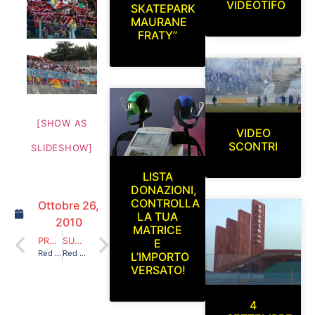
VIDEOTIFO
SKATEPARK
MAURANE
FRATY”
[SHOW AS
VIDEO
SCONTRI
SLIDESHOW]
LISTA
DONAZIONI,
CONTROLLA
Ottobre 26,
LA TUA
2010
MATRICE
PRECEDENTE
SUCCESSIVO
E
Red Blue Eagles L’Aquila 1978 a Celano (Coppa Italia) 22/08/2010
Red Blue Eagles L’Aquila 1978 a San Giovanni Val D’Arno – 12/09/2010
L’IMPORTO
VERSATO!
4