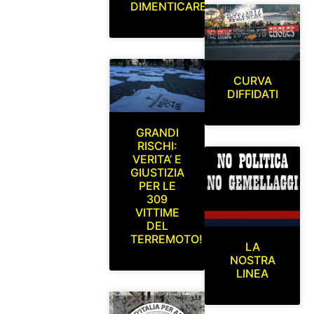
DIMENTICARE
CURVA
DIFFIDATI
GRANDI
RISCHI:
VERITA’ E
GIUSTIZIA
PER LE
309
VITTIME
DEL
TERREMOTO!
LA
NOSTRA
LINEA