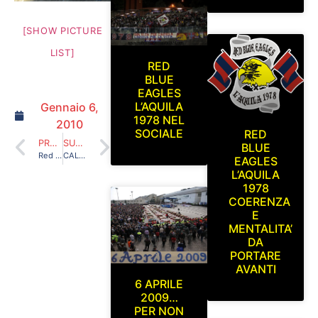
[SHOW PICTURE
LIST]
RED
BLUE
EAGLES
L’AQUILA
Gennaio 6,
1978 NEL
2010
SOCIALE
RED
PRECEDENTE
SUCCESSIVO
BLUE
Red Blue Eagles L’Aquila 1978 in Curva Sud (L’Aquila-Campobasso) 15/11/09
CALENDARIO VENTICINQUENNALE
EAGLES
L’AQUILA
1978
COERENZA
E
MENTALITA’
DA
PORTARE
AVANTI
6 APRILE
2009…
PER NON