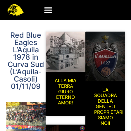
Red Blue
Eagles
L’Aquila
1978 in
Curva Sud
(L’Aquila-
Casoli)
ALLA MIA
01/11/09
TERRA
LA
GIURO
SQUADRA
ETERNO
DELLA
AMOR!
GENTE: I
PROPRIETARI
SIAMO
NOI!