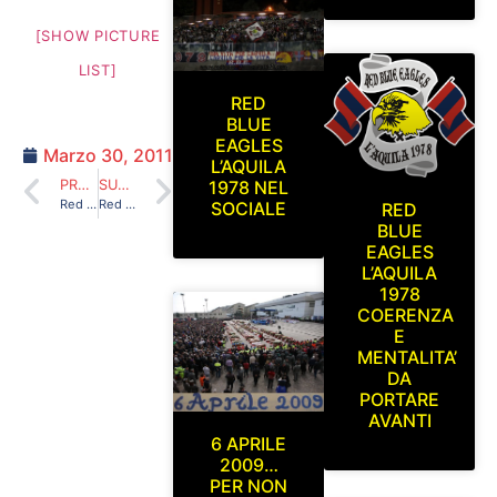
[SHOW PICTURE
LIST]
RED
BLUE
EAGLES
Marzo 30, 2011
L’AQUILA
1978 NEL
PRECEDENTE
SUCCESSIVO
Red Blue Eagles L’Aquila 1978 a Noceto 27/03/2011
Red Blue Eagles L’Aquila 1978 in tribuna (amichevole L’Aquila-Lodigiani, 1° memorial Guido Attardi) giovedì 17/03/2011
SOCIALE
RED
BLUE
EAGLES
L’AQUILA
1978
COERENZA
E
MENTALITA’
DA
PORTARE
AVANTI
6 APRILE
2009…
PER NON