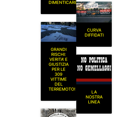
DIMENTICARE
CURVA
DIFFIDATI
GRANDI
RISCHI:
VERITA’ E
GIUSTIZIA
PER LE
309
VITTIME
DEL
TERREMOTO!
LA
NOSTRA
LINEA