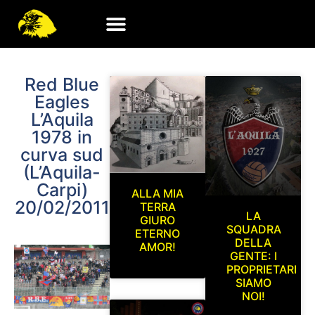
Red Blue
Eagles
L’Aquila
1978 in
curva sud
(L’Aquila-
Carpi)
ALLA MIA
20/02/2011
TERRA
LA
GIURO
SQUADRA
ETERNO
DELLA
AMOR!
GENTE: I
PROPRIETARI
SIAMO
NOI!