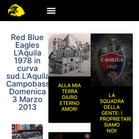
Red Blue
Eagles
L’Aquila
1978 in
curva
sud.L’Aquila-
Campobasso
ALLA MIA
Domenica
TERRA
LA
GIURO
3 Marzo
SQUADRA
ETERNO
2013
DELLA
AMOR!
GENTE: I
PROPRIETARI
SIAMO
NOI!