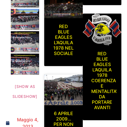
RED
BLUE
EAGLES
L’AQUILA
1978 NEL
SOCIALE
RED
BLUE
EAGLES
L’AQUILA
1978
COERENZA
E
[SHOW AS
MENTALITA’
DA
SLIDESHOW]
PORTARE
AVANTI
6 APRILE
2009…
Maggio 4,
PER NON
2013