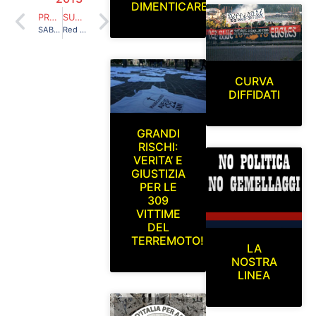
DIMENTICARE
PRECEDENTE
SUCCESSIVO
SABATO 4 MAGGIO 2013 ORE 10:00 STADIO TOMMASO FATTORI
Red Blue Eagles L’Aquila 1978 in curva sud.L’Aquila-Hinterreggio Domenica 17 Febbraio 2013
CURVA
DIFFIDATI
GRANDI
RISCHI:
VERITA’ E
GIUSTIZIA
PER LE
309
VITTIME
DEL
TERREMOTO!
LA
NOSTRA
LINEA