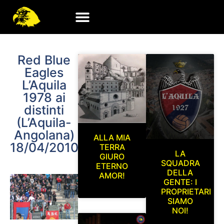
Red Blue
Eagles
L’Aquila
1978 ai
distinti
(L’Aquila-
Angolana)
ALLA MIA
18/04/2010
TERRA
LA
GIURO
SQUADRA
ETERNO
DELLA
AMOR!
GENTE: I
PROPRIETARI
SIAMO
NOI!