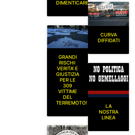
DIMENTICARE
CURVA
DIFFIDATI
GRANDI
RISCHI:
VERITA’ E
GIUSTIZIA
PER LE
309
VITTIME
DEL
TERREMOTO!
LA
NOSTRA
LINEA