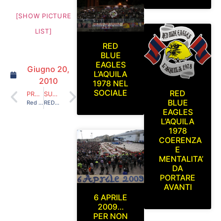
[SHOW PICTURE
LIST]
RED
BLUE
EAGLES
Giugno 20,
L’AQUILA
2010
1978 NEL
SOCIALE
RED
PRECEDENTE
SUCCESSIVO
BLUE
Red Blue Eagles L’Aquila 1978 in Curva Sud (L’Aquila-Santegidiese, commemorazione delle 308 vittime del terremoto e ricordo di Renato Aloisi detto Renatò) 11/04/10
RED BLUE EAGLES L’AQUILA 1978 NEL TRIANGOLARE (VIS PESARO – L’AQUILA – BOLOGNA), PESARO 13 AGOSTO 2009
EAGLES
L’AQUILA
1978
COERENZA
E
MENTALITA’
DA
PORTARE
AVANTI
6 APRILE
2009…
PER NON