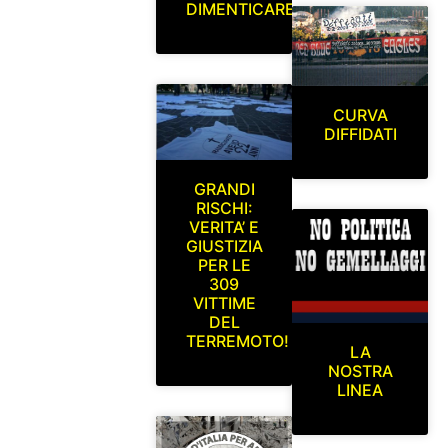
DIMENTICARE
CURVA
DIFFIDATI
GRANDI
RISCHI:
VERITA’ E
GIUSTIZIA
PER LE
309
VITTIME
DEL
TERREMOTO!
LA
NOSTRA
LINEA