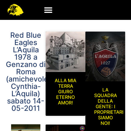
Red Blue
Eagles
L’Aquila
1978 a
Genzano di
Roma
(amichevole
ALLA MIA
Cynthia-
TERRA
LA
GIURO
L’Aquila)
SQUADRA
ETERNO
sabato 14-
DELLA
AMOR!
GENTE: I
05-2011
PROPRIETARI
SIAMO
NOI!