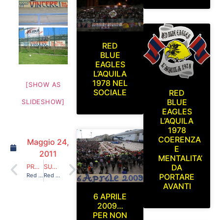
RED
BLUE
EAGLES
L’AQUILA
1978 NEL
[SHOW AS
SOCIALE
RED
BLUE
SLIDESHOW]
EAGLES
L’AQUILA
1978
COERENZA
Maggio 24,
E
2011
MENTALITA’
DA
PRECEDENTE
SUCCESSIVO
Red Blue Eagles L’Aquila 1978 in Curva Sud (L’Aquila-Chieti) 08/05/2011
Red Blue Eagles L’Aquila 1978 in curva sud (semifinale play-off gara di andata L’Aquila-Prato) 22/05/2011
PORTARE
AVANTI
6 APRILE
2009…
PER NON