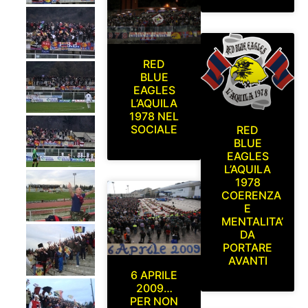
RED
BLUE
EAGLES
L’AQUILA
1978 NEL
SOCIALE
RED
BLUE
EAGLES
L’AQUILA
1978
COERENZA
E
MENTALITA’
DA
PORTARE
AVANTI
6 APRILE
2009…
PER NON