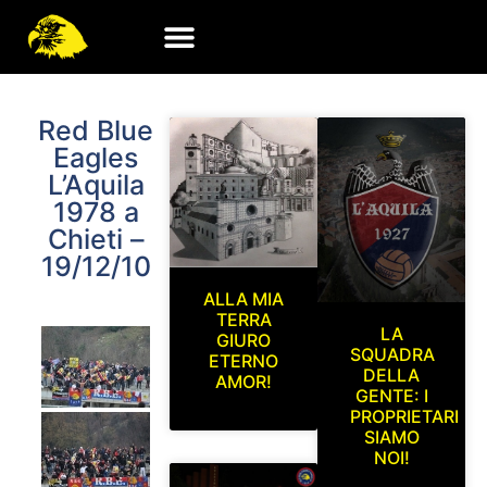
Red Blue
Eagles
L’Aquila
1978 a
Chieti –
19/12/10
ALLA MIA
TERRA
LA
GIURO
SQUADRA
ETERNO
DELLA
AMOR!
GENTE: I
PROPRIETARI
SIAMO
NOI!