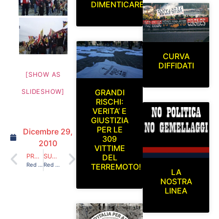
DIMENTICARE
CURVA
DIFFIDATI
[SHOW AS
SLIDESHOW]
GRANDI
RISCHI:
VERITA’ E
GIUSTIZIA
PER LE
Dicembre 29,
309
2010
VITTIME
PRECEDENTE
SUCCESSIVO
DEL
Red Blue Eagles L’Aquila 1978 in Curva Sud (L’Aquila-Fano) 07/11/10
Red Blue Eagles L’Aquila 1978 in curva sud (L’Aquila-Noceto) 31/10/2010
TERREMOTO!
LA
NOSTRA
LINEA