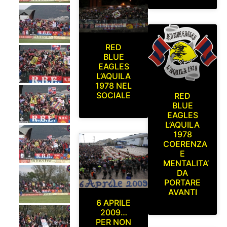
RED
BLUE
EAGLES
L’AQUILA
1978 NEL
SOCIALE
RED
BLUE
EAGLES
L’AQUILA
1978
COERENZA
E
MENTALITA’
DA
PORTARE
AVANTI
6 APRILE
2009…
PER NON