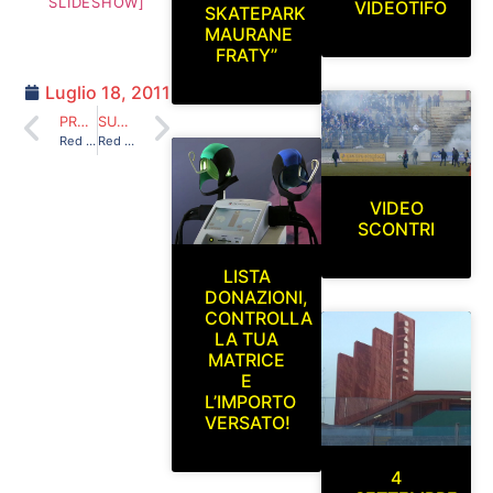
SLIDESHOW]
VIDEOTIFO
SKATEPARK
MAURANE
FRATY”
Luglio 18, 2011
PRECEDENTE
SUCCESSIVO
Red Blue Eagles L’Aquila 1978 a Gavorrano 01/05/2011
Red Blue Eagles L’Aquila 1978 in curva sud (L’Aquila-Bellaria) 10-04-2011
VIDEO
SCONTRI
LISTA
DONAZIONI,
CONTROLLA
LA TUA
MATRICE
E
L’IMPORTO
VERSATO!
4