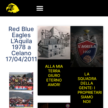
Red Blue
Eagles
L’Aquila
1978 a
Celano
17/04/2011
ALLA MIA
TERRA
LA
GIURO
SQUADRA
ETERNO
DELLA
AMOR!
GENTE: I
PROPRIETARI
SIAMO
NOI!