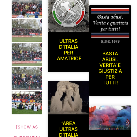
ULTRAS
D’ITALIA
PER
BASTA
AMATRICE
ABUSI.
VERITA’ E
GIUSTIZIA
PER
TUTTI!
“AREA
[SHOW AS
ULTRAS
D’ITALIA