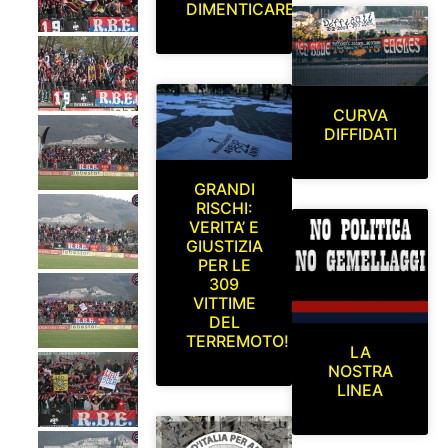
DIMENTICARE
CURVA
DIFFIDATI
GRANDI
RISCHI:
VERITA’ E
GIUSTIZIA
PER LE
309
VITTIME
DEL
TERREMOTO!
LA
NOSTRA
LINEA