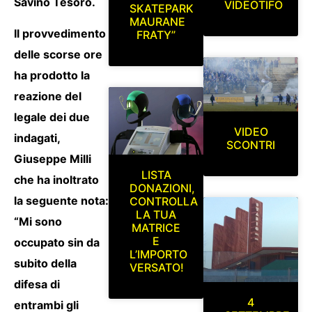
Savino Tesoro.
VIDEOTIFO
SKATEPARK
MAURANE
Il provvedimento
FRATY”
delle scorse ore
ha prodotto la
reazione del
legale dei due
VIDEO
indagati,
SCONTRI
Giuseppe Milli
LISTA
che ha inoltrato
DONAZIONI,
la seguente nota:
CONTROLLA
LA TUA
“Mi sono
MATRICE
E
occupato sin da
L’IMPORTO
subito della
VERSATO!
difesa di
4
entrambi gli