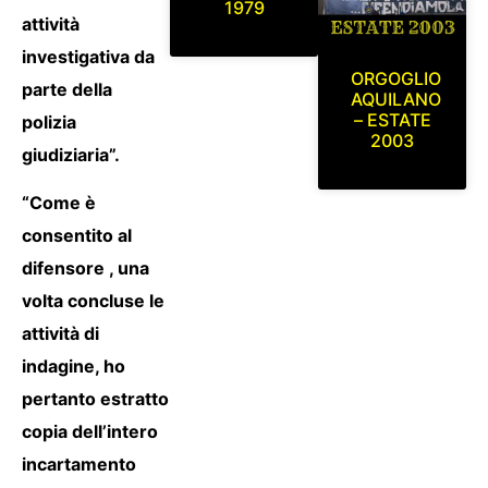
1979
attività
investigativa da
ORGOGLIO
parte della
AQUILANO
– ESTATE
polizia
2003
giudiziaria”.
“Come è
consentito al
difensore , una
volta concluse le
attività di
indagine, ho
pertanto estratto
copia dell’intero
incartamento