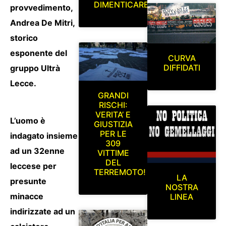
DIMENTICARE
provvedimento,
Andrea De Mitri,
storico
esponente del
CURVA
DIFFIDATI
gruppo Ultrà
Lecce.
GRANDI
RISCHI:
VERITA’ E
L’uomo è
GIUSTIZIA
PER LE
indagato insieme
309
ad un 32enne
VITTIME
DEL
leccese per
TERREMOTO!
LA
presunte
NOSTRA
minacce
LINEA
indirizzate ad un