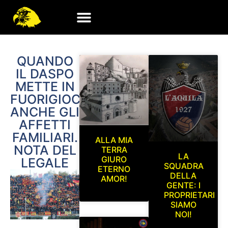
QUANDO
IL DASPO
METTE IN
FUORIGIOCO
ANCHE GLI
AFFETTI
FAMILIARI.
ALLA MIA
NOTA DEL
TERRA
LA
GIURO
LEGALE
SQUADRA
ETERNO
DELLA
AMOR!
GENTE: I
PROPRIETARI
SIAMO
NOI!