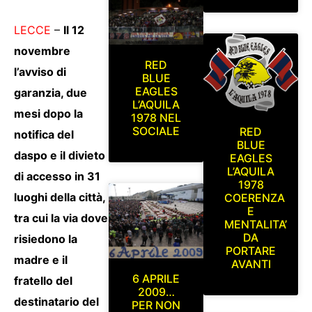
LECCE
–
Il 12
novembre
RED
l’avviso di
BLUE
EAGLES
garanzia, due
L’AQUILA
mesi dopo la
1978 NEL
SOCIALE
RED
notifica del
BLUE
daspo e il divieto
EAGLES
L’AQUILA
di accesso in 31
1978
luoghi della città,
COERENZA
E
tra cui la via dove
MENTALITA’
DA
risiedono la
PORTARE
madre e il
AVANTI
6 APRILE
fratello del
2009…
destinatario del
PER NON