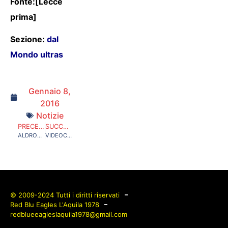
Fonte:[Lecce
prima]
Sezione:
dal
Mondo ultras
Gennaio 8,
2016
Notizie
PRECEDENTE
SUCCESSIVO
ALDROVANDI: MAXI SCONTO SUL RISARCIMENTO DEGLI AGENTI CONDANNATI
VIDEOCLIP SKATERS AREA ULTRAS D’ITALIA SKATEPARK MAURANE FRATY!
© 2009-2024 Tutti i diritti riservati
Red Blu Eagles L'Aquila 1978
redblueeagleslaquila1978@gmail.com