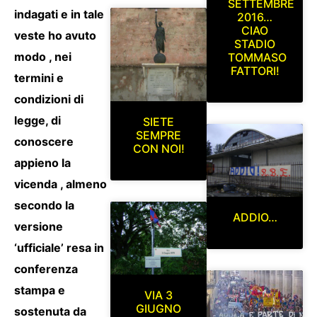
SETTEMBRE
indagati e in tale
2016…
CIAO
veste ho avuto
STADIO
modo , nei
TOMMASO
FATTORI!
termini e
condizioni di
legge, di
SIETE
SEMPRE
conoscere
CON NOI!
appieno la
vicenda , almeno
secondo la
ADDIO…
versione
‘ufficiale’ resa in
conferenza
stampa e
VIA 3
GIUGNO
sostenuta da