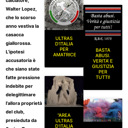
calciatore,
Walter Lopez,
che lo scorso
anno vestiva la
casacca
ULTRAS
giallorossa.
D’ITALIA
PER
BASTA
L’ipotesi
AMATRICE
ABUSI.
accusatoria è
VERITA’ E
GIUSTIZIA
che siano state
PER
TUTTI!
fatte pressione
indebite per
delegittimare
l’allora proprietà
del club,
“AREA
presieduta da
ULTRAS
D’ITALIA