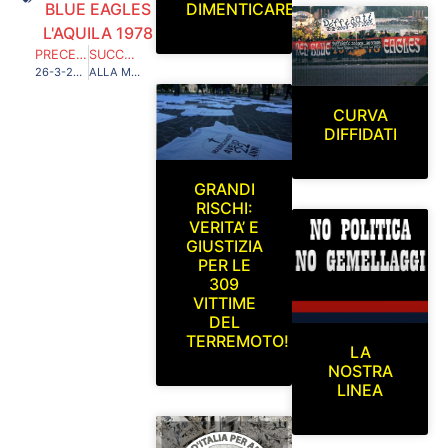
DIMENTICARE
BLUE EAGLES
L'AQUILA 1978
PRECEDENTE
SUCCESSIVO
26-3-2023…DOMANI E’ PASSATO…27-8-2023 CONQUISTIAMO INSIEME UN ALTRO CAMPIONATO
ALLA MIA TERRA GIURO ETERNO AMOR ….XIV EDIZIONE 27 OTTOBRE 2023
CURVA
DIFFIDATI
GRANDI
RISCHI:
VERITA’ E
GIUSTIZIA
PER LE
309
VITTIME
DEL
TERREMOTO!
LA
NOSTRA
LINEA