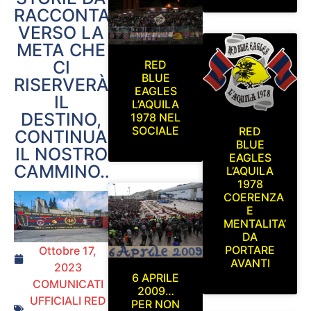
RACCONTARE…
VERSO LA
META CHE
CI
RED
BLUE
RISERVERÀ
EAGLES
IL
L’AQUILA
DESTINO,
1978 NEL
SOCIALE
RED
CONTINUA
BLUE
IL NOSTRO
EAGLES
CAMMINO…”
L’AQUILA
1978
COERENZA
E
MENTALITA’
DA
PORTARE
Ottobre 17,
AVANTI
2023
6 APRILE
COMUNICATI
2009…
UFFICIALI RED
PER NON