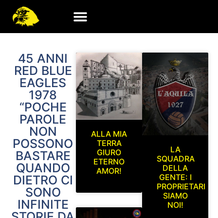
45 ANNI
RED BLUE
EAGLES
1978
“POCHE
PAROLE
NON
ALLA MIA
POSSONO
TERRA
LA
GIURO
BASTARE
SQUADRA
ETERNO
QUANDO
DELLA
AMOR!
GENTE: I
DIETRO CI
PROPRIETARI
SONO
SIAMO
INFINITE
NOI!
STORIE DA