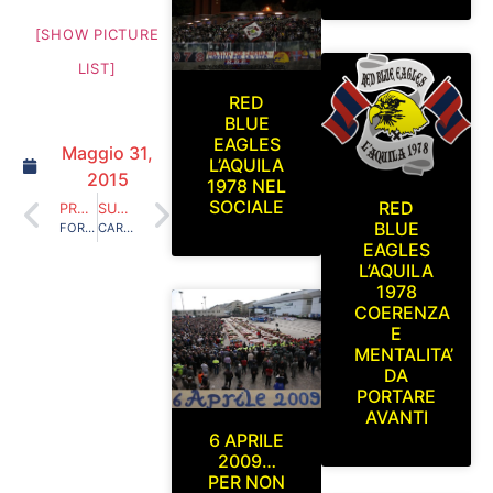
[SHOW PICTURE
LIST]
RED
BLUE
EAGLES
Maggio 31,
L’AQUILA
2015
1978 NEL
SOCIALE
RED
PRECEDENTE
SUCCESSIVO
BLUE
FORLI’-L’AQUILA SABATO 6 DICEMBRE 2014
CARRARESE-L’AQUILA DOMENICA 22 MARZO 2015
EAGLES
L’AQUILA
1978
COERENZA
E
MENTALITA’
DA
PORTARE
AVANTI
6 APRILE
2009…
PER NON