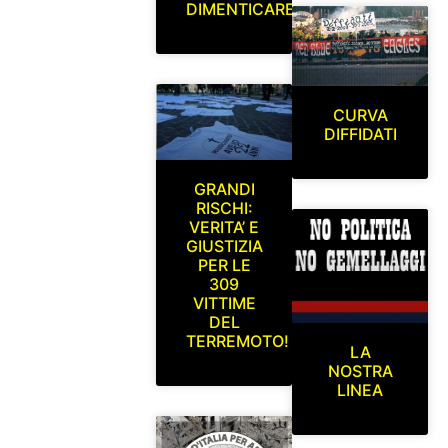
DIMENTICARE
CURVA
DIFFIDATI
GRANDI
RISCHI:
VERITA’ E
GIUSTIZIA
PER LE
309
VITTIME
DEL
TERREMOTO!
LA
NOSTRA
LINEA