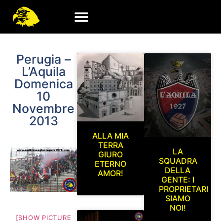
Perugia –
L’Aquila
Domenica
10
Novembre
2013
ALLA MIA
TERRA
LA
GIURO
SQUADRA
ETERNO
DELLA
AMOR!
GENTE: I
PROPRIETARI
SIAMO
NOI!
[SHOW PICTURE