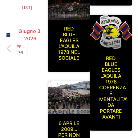
LIST]
RED
Giugno 3,
BLUE
2026
EAGLES
L’AQUILA
PRECEDENTE
1978 NEL
L’Aquila – Pisa 15 Settembre 2013 serie C1
SOCIALE
RED
BLUE
EAGLES
L’AQUILA
1978
COERENZA
E
MENTALITA’
DA
PORTARE
AVANTI
6 APRILE
2009…
PER NON