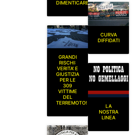
DIMENTICARE
CURVA
DIFFIDATI
GRANDI
RISCHI:
VERITA’ E
GIUSTIZIA
PER LE
309
VITTIME
DEL
TERREMOTO!
LA
NOSTRA
LINEA