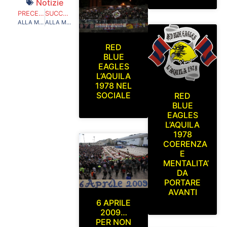
Notizie
PRECEDENTE
SUCCESSIVO
ALLA MIA TERRA GIURO ETERNO AMOR…VIII EDIZIONE 17 GIUGNO 2017
ALLA MIA TERRA GIURO ETERNO AMOR…VIII EDIZIONE. ALL’AREA SPORT DI MONTICCHIO FESTEGGIAMO INSIEME 90 ANNI DI STORIA DE L’AQUILA CALCIO 1927 TRA SOLIDARIETA’ E TANTI OSPITI SPECIALI!
RED
BLUE
EAGLES
L’AQUILA
1978 NEL
SOCIALE
RED
BLUE
EAGLES
L’AQUILA
1978
COERENZA
E
MENTALITA’
DA
PORTARE
AVANTI
6 APRILE
2009…
PER NON