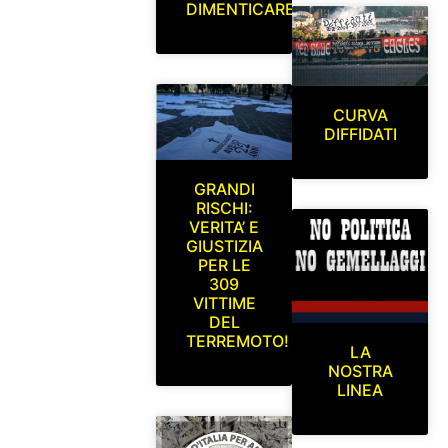
DIMENTICARE
CURVA
DIFFIDATI
GRANDI
RISCHI:
VERITA’ E
GIUSTIZIA
PER LE
309
VITTIME
DEL
TERREMOTO!
LA
NOSTRA
LINEA