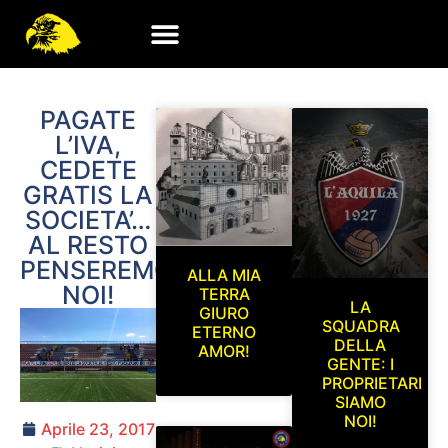
PAGATE
L’IVA,
CEDETE
GRATIS LA
SOCIETA’…
AL RESTO
PENSEREMO
ALLA MIA
NOI!
TERRA
LA
GIURO
SQUADRA
ETERNO
DELLA
AMOR!
GENTE: I
PROPRIETARI
SIAMO
NOI!
Aprile 23, 2017