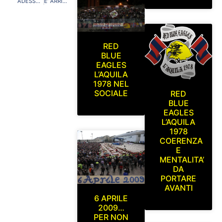
ADESSO PARLIAMO NOI!
E’ ARRIVATA L’ORA DI USCIRE ALLO SCOPERTO!
RED
BLUE
EAGLES
L’AQUILA
1978 NEL
SOCIALE
RED
BLUE
EAGLES
L’AQUILA
1978
COERENZA
E
MENTALITA’
DA
PORTARE
AVANTI
6 APRILE
2009…
PER NON