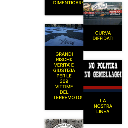
DIMENTICARE
CURVA
DIFFIDATI
GRANDI
RISCHI:
VERITA’ E
GIUSTIZIA
PER LE
309
VITTIME
DEL
TERREMOTO!
LA
NOSTRA
LINEA