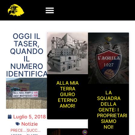
OGGI IL
TASER,
QUANDO
IL
NUMERO
IDENTIFICATIVO?
ALLA MIA
TERRA
LA
GIURO
SQUADRA
ETERNO
DELLA
AMOR!
GENTE: I
PROPRIETARI
Luglio 5, 2018
SIAMO
Notizie
NOI!
PRECEDENTE
SUCCESSIVO