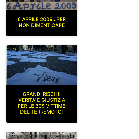
6 APRILE 2009…PER
NON DIMENTICARE
GRANDI RISCHI:
VERITA’ E GIUSTIZIA
PER LE 309 VITTIME
DEL TERREMOTO!