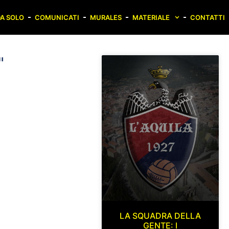
A SOLO
COMUNICATI
MURALES
MATERIALE
CONTATTI
"
LA SQUADRA DELLA
GENTE: I