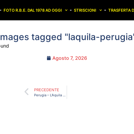
FOTO R.B.E. DAL 1978 AD OGGI
STRISCIONI
TRASFERTA D
Images tagged "laquila-perugia
ound
Agosto 7, 2026
PRECEDENTE
Perugia – L’Aquila Domenica 10 Novembre 2013