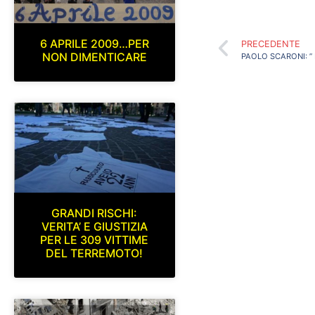
6 APRILE 2009…PER
PRECEDENTE
NON DIMENTICARE
GRANDI RISCHI:
VERITA’ E GIUSTIZIA
PER LE 309 VITTIME
DEL TERREMOTO!