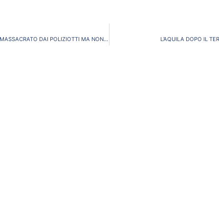
PAOLO SCARONI: ” MASSACRATO DAI POLIZIOTTI MA NON DA QUELLI INDAGATI”
L’AQUILA DOPO IL T