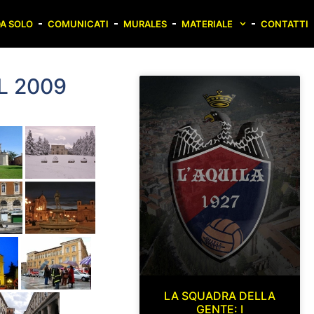
A SOLO
COMUNICATI
MURALES
MATERIALE
CONTATTI
L 2009
LA SQUADRA DELLA
GENTE: I