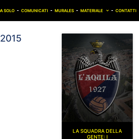
A SOLO
COMUNICATI
MURALES
MATERIALE
CONTATTI
 2015
LA SQUADRA DELLA
GENTE: I