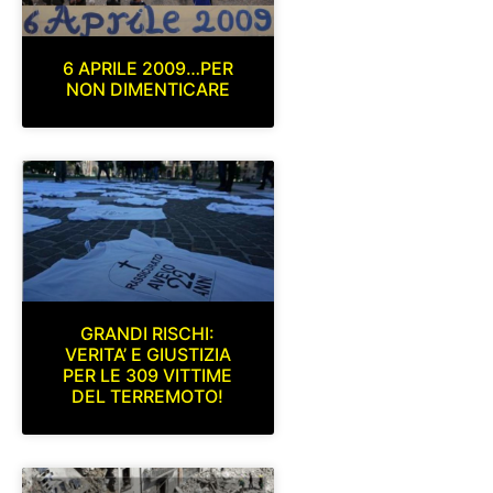
6 APRILE 2009…PER
NON DIMENTICARE
GRANDI RISCHI:
VERITA’ E GIUSTIZIA
PER LE 309 VITTIME
DEL TERREMOTO!