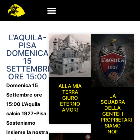
L’AQUILA-
PISA
DOMENICA
15
SETTEMBRE
ORE 15:00
Domenica 15
ALLA MIA
TERRA
Settembre ore
LA
GIURO
SQUADRA
ETERNO
15:00 L’Aquila
DELLA
AMOR!
calcio 1927-Pisa.
GENTE: I
PROPRIETARI
Sosteniamo
SIAMO
NOI!
insieme la nostra