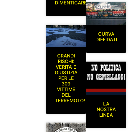
DIMENTICARE
CURVA
DIFFIDATI
GRANDI
RISCHI:
VERITA’ E
GIUSTIZIA
PER LE
309
VITTIME
DEL
TERREMOTO!
LA
NOSTRA
LINEA