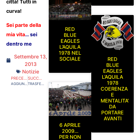
città! Tutti in
curva!
Sei parte della
RED
mia vita
…
sei
BLUE
EAGLES
dentro me
L’AQUILA
1978 NEL
Settembre 13,
SOCIALE
RED
2013
BLUE
EAGLES
Notizie
L’AQUILA
PRECEDENTE
SUCCESSIVO
1978
AGGIUNTA NUOVA SEZIONE FOTO R.B.E. 2013/2014 SERIE C1
TRASFERTA AD ASCOLI DOMENICA 22 SETTEMBRE
COERENZA
E
MENTALITA’
DA
PORTARE
AVANTI
6 APRILE
2009…
PER NON