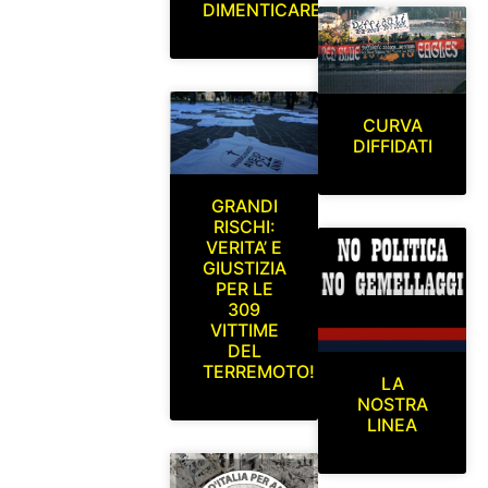
DIMENTICARE
CURVA
DIFFIDATI
GRANDI
RISCHI:
VERITA’ E
GIUSTIZIA
PER LE
309
VITTIME
DEL
TERREMOTO!
LA
NOSTRA
LINEA