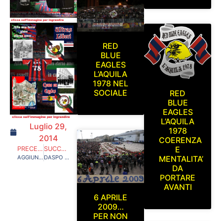
RED
BLUE
EAGLES
L’AQUILA
1978 NEL
SOCIALE
RED
BLUE
EAGLES
L’AQUILA
Luglio 29,
1978
2014
COERENZA
E
PRECEDENTE
SUCCESSIVO
AGGIUNTA NUOVA SEZIONE FOTO R.B.E. 2014/2015 SERIE C
DASPO DI 8 ANNI E SORVEGLIANZA SPECIALE, LE NUOVE MISURE DEL GOVERNO
MENTALITA’
DA
PORTARE
AVANTI
6 APRILE
2009…
PER NON