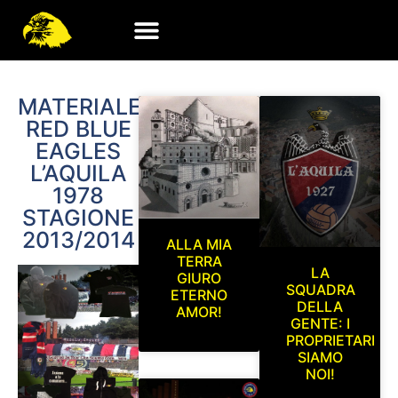
MATERIALE
RED BLUE
EAGLES
L’AQUILA
1978
STAGIONE
2013/2014
ALLA MIA
TERRA
LA
GIURO
SQUADRA
ETERNO
DELLA
AMOR!
GENTE: I
PROPRIETARI
SIAMO
NOI!