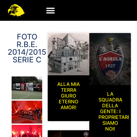
FOTO
R.B.E.
2014/2015
SERIE C
ALLA MIA
TERRA
LA
GIURO
SQUADRA
ETERNO
DELLA
AMOR!
GENTE: I
PROPRIETARI
SIAMO
NOI!