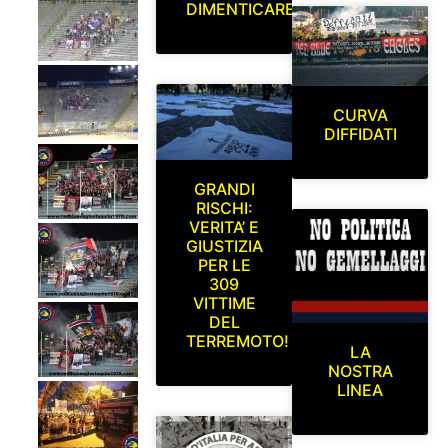
DIMENTICARE
CURVA
DIFFIDATI
GRANDI
RISCHI:
VERITA’ E
GIUSTIZIA
PER LE
309
VITTIME
DEL
TERREMOTO!
LA
NOSTRA
LINEA