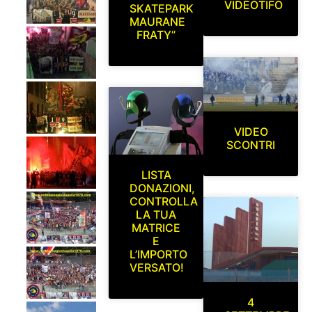
VIDEOTIFO
SKATEPARK
MAURANE
FRATY”
VIDEO
SCONTRI
LISTA
DONAZIONI,
CONTROLLA
LA TUA
MATRICE
E
L’IMPORTO
VERSATO!
4