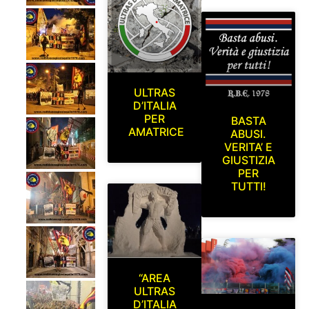
ULTRAS
D’ITALIA
PER
BASTA
AMATRICE
ABUSI.
VERITA’ E
GIUSTIZIA
PER
TUTTI!
“AREA
ULTRAS
D’ITALIA