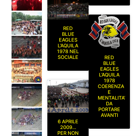
RED
BLUE
EAGLES
L’AQUILA
1978 NEL
SOCIALE
RED
BLUE
EAGLES
L’AQUILA
1978
COERENZA
E
MENTALITA’
DA
PORTARE
AVANTI
6 APRILE
2009…
PER NON