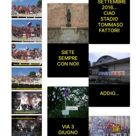
SETTEMBRE
2016…
CIAO
STADIO
TOMMASO
FATTORI!
SIETE
SEMPRE
CON NOI!
ADDIO…
VIA 3
GIUGNO