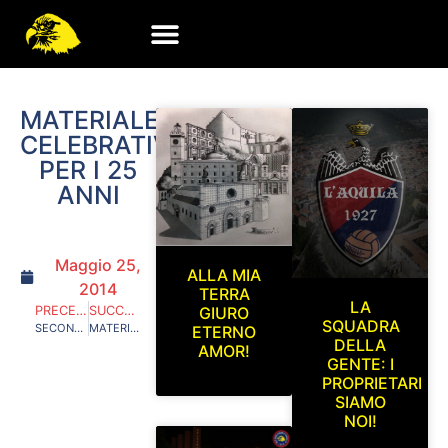
MATERIALE
CELEBRATIVO
PER I 25
ANNI
Maggio 25,
ALLA MIA
2014
TERRA
LA
PRECEDENTE
SUCCESSIVO
GIURO
SQUADRA
SECONDO MATERIALE UFFICIALE
MATERIALE CELEBRATIVO PER I 30 ANNI DEL GRUPPO STAGIONE 2009/2010
ETERNO
DELLA
AMOR!
GENTE: I
PROPRIETARI
SIAMO
NOI!