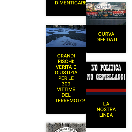
DIMENTICARE
CURVA
DIFFIDATI
GRANDI
RISCHI:
VERITA’ E
GIUSTIZIA
PER LE
309
VITTIME
DEL
TERREMOTO!
LA
NOSTRA
LINEA