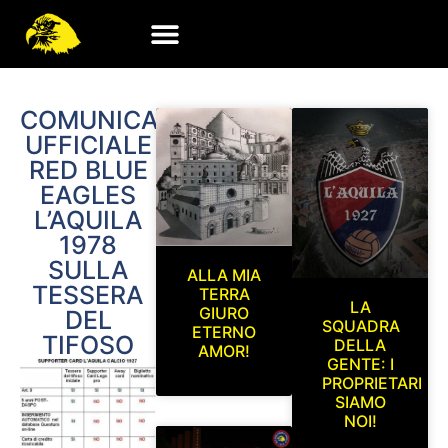
COMUNICATO
UFFICIALE
RED BLUE
EAGLES
L’AQUILA
1978
SULLA
ALLA MIA
TESSERA
TERRA
LA
GIURO
DEL
SQUADRA
ETERNO
TIFOSO
DELLA
AMOR!
GENTE: I
PROPRIETARI
SIAMO
NOI!