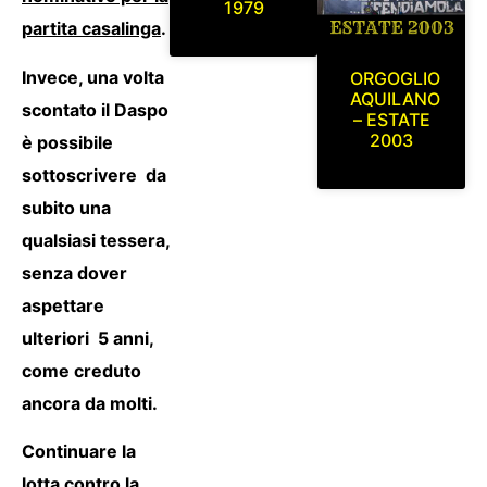
1979
partita casalinga
.
Invece, una volta
ORGOGLIO
AQUILANO
scontato il Daspo
– ESTATE
2003
è possibile
sottoscrivere da
subito una
qualsiasi tessera,
senza dover
aspettare
ulteriori 5 anni,
come creduto
ancora da molti.
Continuare la
lotta contro la