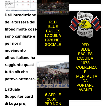
Dall’introduzione
della tessera del
RED
BLUE
tifoso molte cose
EAGLES
L’AQUILA
sono cambiate e
1978 NEL
per noi il
SOCIALE
RED
BLUE
movimento
EAGLES
ultras italiano ha
L’AQUILA
1978
raggiunto quasi
COERENZA
tutto ciò che
E
MENTALITA’
poteva ottenere.
DA
PORTARE
L’attuale
AVANTI
6 APRILE
Supporter card
2009…
di Lega pro,
PER NON