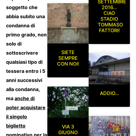
SETTEMBRE
2016…
soggetto che
CIAO
abbia subito una
STADIO
TOMMASO
condanna di
FATTORI!
primo grado, non
solo di
SIETE
sottoscrivere
SEMPRE
qualsiasi tipo di
CON NOI!
tessera entro i 5
anni successivi
alla condanna,
ADDIO…
ma
anche di
poter acquistare
il singolo
biglietto
VIA 3
GIUGNO
nominativo per la