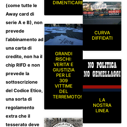
DIMENTICARE
(come tutte le
Away card di
serie A e B), non
prevede
CURVA
DIFFIDATI
l’abbinamento ad
una carta di
GRANDI
credito, non ha il
RISCHI:
VERITA’ E
chip RIFD e non
GIUSTIZIA
prevede la
PER LE
309
sottoscrizione
VITTIME
del Codice Etico,
DEL
TERREMOTO!
una sorta di
LA
NOSTRA
regolamento
LINEA
extra che il
tesserato deve