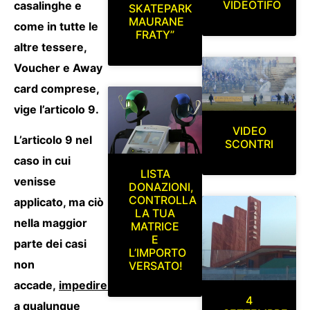
VIDEOTIFO
casalinghe e
SKATEPARK
MAURANE
come in tutte le
FRATY”
altre tessere,
Voucher e Away
card comprese,
vige l’articolo 9.
VIDEO
L’articolo 9 nel
SCONTRI
caso in cui
LISTA
venisse
DONAZIONI,
CONTROLLA
applicato, ma ciò
LA TUA
nella maggior
MATRICE
E
parte dei casi
L’IMPORTO
non
VERSATO!
accade,
impedirebbe
4
a qualunque