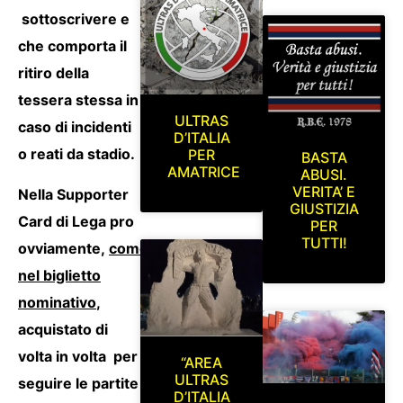
sottoscrivere e
che comporta il
ritiro della
tessera stessa in
ULTRAS
caso di incidenti
D’ITALIA
o reati da stadio.
PER
BASTA
AMATRICE
ABUSI.
VERITA’ E
Nella Supporter
GIUSTIZIA
Card di Lega pro
PER
TUTTI!
ovviamente,
come
nel biglietto
nominativo
,
acquistato di
volta in volta per
“AREA
ULTRAS
seguire le partite
D’ITALIA