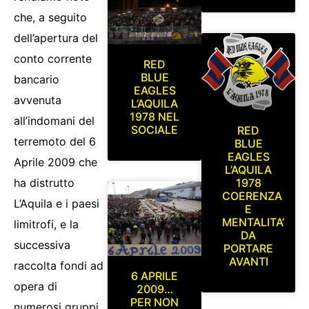
che, a seguito
dell’apertura del
conto corrente
RED
BLUE
bancario
EAGLES
avvenuta
L’AQUILA
1978 NEL
all’indomani del
SOCIALE
RED
terremoto del 6
BLUE
EAGLES
Aprile 2009 che
L’AQUILA
ha distrutto
1978
COERENZA
L’Aquila e i paesi
E
MENTALITA’
limitrofi, e la
DA
successiva
PORTARE
AVANTI
raccolta fondi ad
6 APRILE
opera di
2009…
PER NON
numerosi gruppi