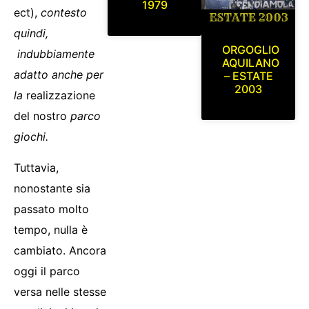
1979
ect),
contesto
quindi,
ORGOGLIO
indubbiamente
AQUILANO
adatto anche per
– ESTATE
2003
la
realizzazione
del nostro
parco
giochi.
Tuttavia,
nonostante sia
passato molto
tempo, nulla è
cambiato. Ancora
oggi il parco
versa nelle stesse