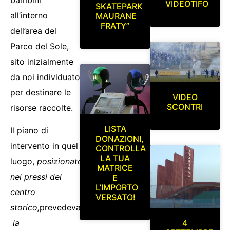
VIDEOTIFO
SKATEPARK
all’interno
MAURANE
FRATY”
dell’area del
Parco del Sole,
sito inizialmente
da noi individuato
per destinare le
VIDEO
SCONTRI
risorse raccolte.
LISTA
Il piano di
DONAZIONI,
intervento in quel
CONTROLLA
LA TUA
luogo,
posizionato
MATRICE
nei pressi del
E
L’IMPORTO
centro
VERSATO!
storico,
prevedeva
4
la