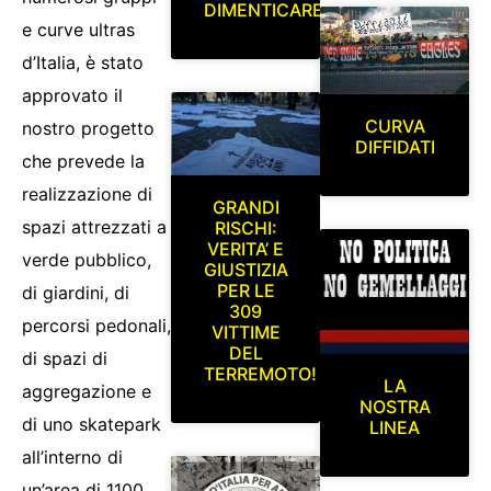
DIMENTICARE
e curve ultras
d’Italia, è stato
approvato il
CURVA
nostro progetto
DIFFIDATI
che prevede la
realizzazione di
GRANDI
spazi attrezzati a
RISCHI:
VERITA’ E
verde pubblico,
GIUSTIZIA
PER LE
di giardini, di
309
percorsi pedonali,
VITTIME
DEL
di spazi di
TERREMOTO!
LA
aggregazione e
NOSTRA
di uno skatepark
LINEA
all’interno di
un’area di 1100