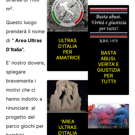
m².
Questo luogo
prenderà il nome
di
“ Area Ultras
ULTRAS
D’ITALIA
D’Italia”.
PER
BASTA
AMATRICE
ABUSI.
E’ nostro dovere,
VERITA’ E
GIUSTIZIA
spiegare
PER
brevemente i
TUTTI!
motivi che ci
hanno indotto a
rinunciare al
progetto del
“AREA
parco giochi per
ULTRAS
D’ITALIA
bambini