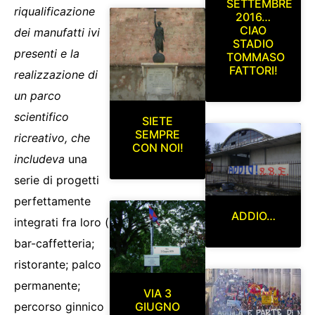
SETTEMBRE
riqualificazione
2016…
CIAO
dei manufatti ivi
STADIO
presenti e la
TOMMASO
FATTORI!
realizzazione di
un parco
scientifico
SIETE
SEMPRE
ricreativo, che
CON NOI!
includeva
una
serie di progetti
perfettamente
ADDIO…
integrati fra loro (
bar-caffetteria;
ristorante; palco
permanente;
VIA 3
GIUGNO
percorso ginnico