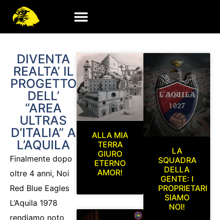
DIVENTA
REALTA’ IL
PROGETTO
DELL’
“AREA
ULTRAS
D’ITALIA” A
ALLA MIA
L’AQUILA
TERRA
LA
GIURO
Finalmente dopo
SQUADRA
ETERNO
DELLA
AMOR!
oltre 4 anni, Noi
GENTE: I
Red Blue Eagles
PROPRIETARI
SIAMO
L’Aquila 1978
NOI!
rendiamo noto