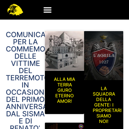
COMUNICATO
PER LA
COMMEMORAZIONE
DELLE
VITTIME
DEL
TERREMOTO
ALLA MIA
IN
TERRA
LA
GIURO
OCCASIONE
SQUADRA
ETERNO
DEL PRIMO
DELLA
AMOR!
GENTE: I
ANNIVERSARIO
PROPRIETARI
DAL SISMA
SIAMO
E DI
NOI!
RENATO’,