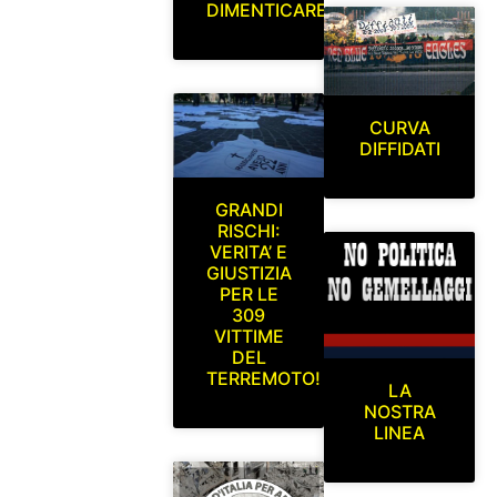
DIMENTICARE
CURVA
DIFFIDATI
GRANDI
RISCHI:
VERITA’ E
GIUSTIZIA
PER LE
309
VITTIME
DEL
TERREMOTO!
LA
NOSTRA
LINEA