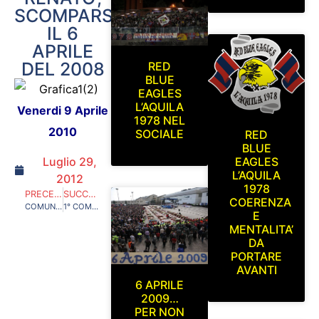
SCOMPARSO
IL 6
APRILE
DEL 2008
RED
BLUE
EAGLES
L’AQUILA
Venerdi 9 Aprile
1978 NEL
2010
SOCIALE
RED
BLUE
Luglio 29,
EAGLES
L’AQUILA
2012
1978
PRECEDENTE
SUCCESSIVO
COERENZA
COMUNICATO DI PROTESTA CON SCIOPERO DEL TIFO CONTRO L’INTRODUZIONE DELLA TESSERA DEL TIFOSO E DELL’ART. 9
1° COMUNICATO UFFICIALE RED BLUE EAGLES L’AQUILA 1978
E
MENTALITA’
DA
PORTARE
AVANTI
6 APRILE
2009…
PER NON