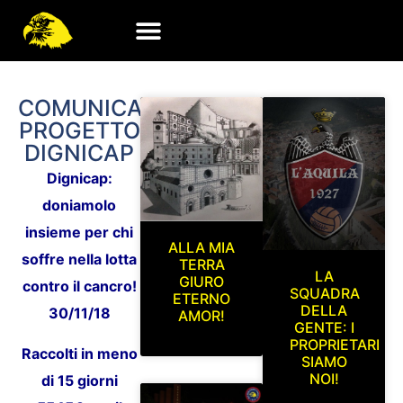
COMUNICATI
PROGETTO
DIGNICAP
Dignicap:
doniamolo
insieme per chi
ALLA MIA
soffre nella lotta
TERRA
LA
GIURO
contro il cancro!
SQUADRA
ETERNO
DELLA
30/11/18
AMOR!
GENTE: I
PROPRIETARI
Raccolti in meno
SIAMO
NOI!
di 15 giorni