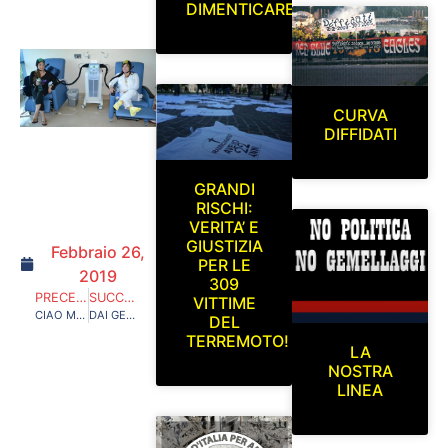
DIMENTICARE
CURVA
DIFFIDATI
GRANDI
RISCHI:
VERITA’ E
GIUSTIZIA
Febbraio 26,
PER LE
2019
309
PRECEDENTE
SUCCESSIVO
VITTIME
CIAO MARCO,OVUNQUE TU SIA CONTINUA A TIFARE LA TUA SPAL!
DAI GENITORI E GLI AMICI DI MORENA ED EMANUELE
DEL
TERREMOTO!
LA
NOSTRA
LINEA