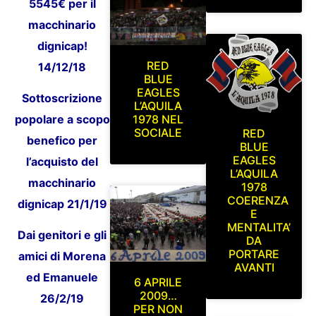
5545€ per il
macchinario
dignicap!
RED
14/12/18
BLUE
EAGLES
Sottoscrizione
L’AQUILA
popolare a scopo
1978 NEL
SOCIALE
RED
benefico per
BLUE
EAGLES
l’acquisto del
L’AQUILA
macchinario
1978
COERENZA
dignicap 21/1/19
E
MENTALITA’
Dai genitori e gli
DA
PORTARE
amici di Morena
AVANTI
ed Emanuele
6 APRILE
2009…
26/2/19
PER NON