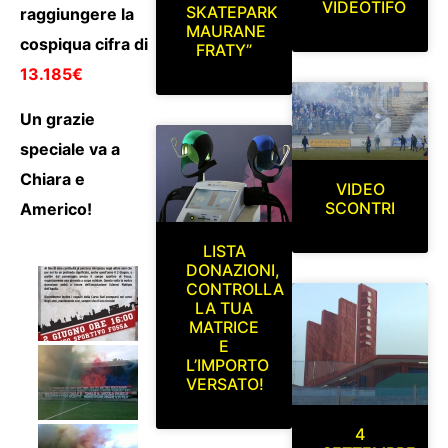
VIDEOTIFO
SKATEPARK
raggiungere la
MAURANE
cospiqua cifra di
FRATY”
13.185€
Un grazie
speciale va a
Chiara e
VIDEO
SCONTRI
Americo!
LISTA
DONAZIONI,
CONTROLLA
LA TUA
MATRICE
E
L’IMPORTO
VERSATO!
4