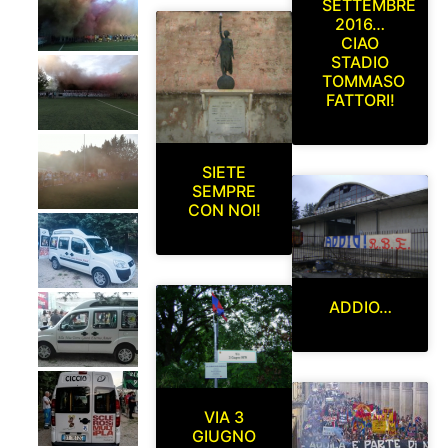
SETTEMBRE
2016…
CIAO
STADIO
TOMMASO
FATTORI!
SIETE
SEMPRE
CON NOI!
ADDIO…
VIA 3
GIUGNO