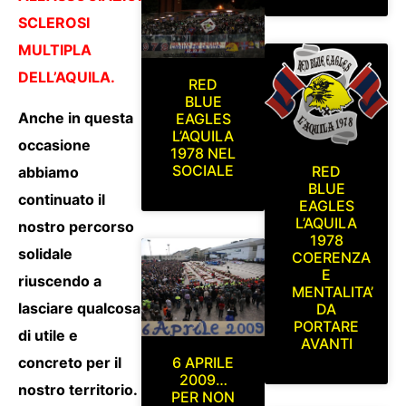
SCLEROSI
MULTIPLA
DELL’AQUILA.
RED
BLUE
Anche in questa
EAGLES
L’AQUILA
occasione
1978 NEL
SOCIALE
RED
abbiamo
BLUE
continuato il
EAGLES
L’AQUILA
nostro percorso
1978
solidale
COERENZA
E
riuscendo a
MENTALITA’
lasciare qualcosa
DA
PORTARE
di utile e
AVANTI
concreto per il
6 APRILE
2009…
nostro territorio.
PER NON