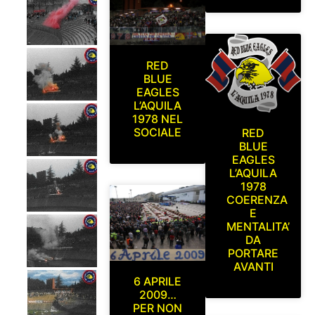
RED
BLUE
EAGLES
L’AQUILA
1978 NEL
SOCIALE
RED
BLUE
EAGLES
L’AQUILA
1978
COERENZA
E
MENTALITA’
DA
PORTARE
AVANTI
6 APRILE
2009…
PER NON