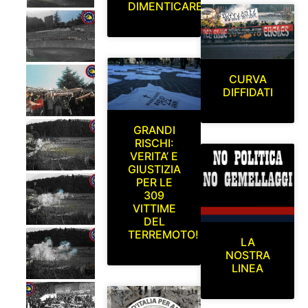
DIMENTICARE
CURVA
DIFFIDATI
GRANDI
RISCHI:
VERITA’ E
GIUSTIZIA
PER LE
309
VITTIME
DEL
TERREMOTO!
LA
NOSTRA
LINEA