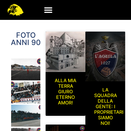
FOTO
ANNI 90
ALLA MIA
TERRA
LA
GIURO
SQUADRA
ETERNO
DELLA
AMOR!
GENTE: I
PROPRIETARI
SIAMO
NOI!