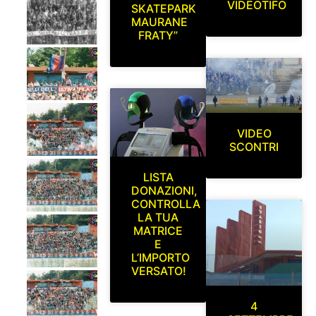
VIDEOTIFO
SKATEPARK
MAURANE
FRATY”
VIDEO
SCONTRI
LISTA
DONAZIONI,
CONTROLLA
LA TUA
MATRICE
E
L’IMPORTO
VERSATO!
4