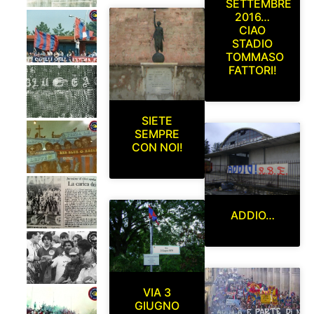
SETTEMBRE
2016…
CIAO
STADIO
TOMMASO
FATTORI!
SIETE
SEMPRE
CON NOI!
ADDIO…
VIA 3
GIUGNO