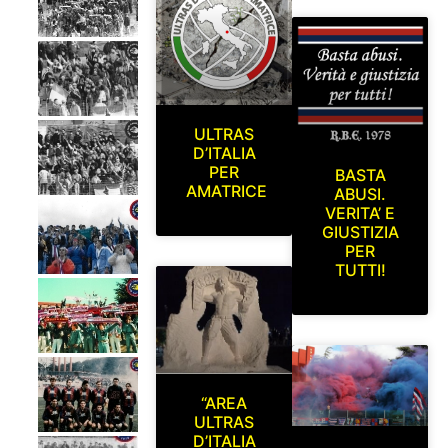
ULTRAS
D’ITALIA
PER
BASTA
AMATRICE
ABUSI.
VERITA’ E
GIUSTIZIA
PER
TUTTI!
“AREA
ULTRAS
D’ITALIA