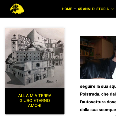
HOME
45 ANNI DI STORIA
seguire la sua squ
Polstrada, che da
ALLA MIA TERRA
GIURO ETERNO
l’autovettura dov
AMOR!
dalla sua scompars