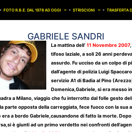
FOTO R.B.E. DAL 1978 AD OGGI
STRISCIONI
TRASFERTA D
GABRIELE SANDRI
La mattina dell’
11 Novembre 2007
tifoso laziale, a soli 26 anni perdev
assurdo. Fu ucciso da un colpo di p
dall’agente di polizia Luigi Spaccarot
servizio A1 di Badia al Pino (Arezzo
Domenica,Gabriele, si era messo in
adra a Milano, viaggio che fu interrotto dal folle gesto del
lla parte opposta della carreggiata, fece fuoco con la sua
e era a bordo Gabriele,causandone di fatto la morte. Dopo
a,si è giunti ad un primo verdetto nei confronti dell’agen