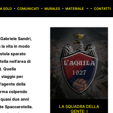
A SOLO
COMUNICATI
MURALES
MATERIALE
CONTATTI
, Gabriele Sandri,
a la vita in modo
istola sparato
ella nell’area di
). Quella
 viaggio per
l’agente della
 arma colpendo
 quasi due anni
LA SQUADRA DELLA
te Spaccarotella.
GENTE: I