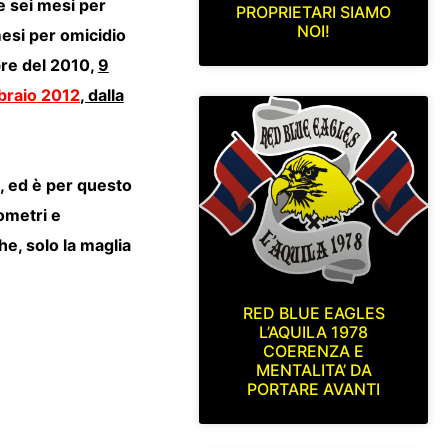
e sei mesi per
PROPRIETARI SIAMO
NOI!
mesi per omicidio
bre del 2010,
9
braio 2012
, dalla
ù, ed è per questo
ometri e
he, solo la maglia
RED BLUE EAGLES
L’AQUILA 1978
COERENZA E
MENTALITA’ DA
PORTARE AVANTI