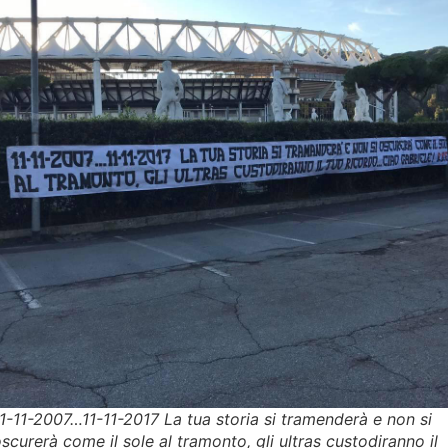
11-11-2007…11-11-2017 La tua storia si tramenderà e non si
scurerà come il sole al tramonto, gli ultras custodiranno il