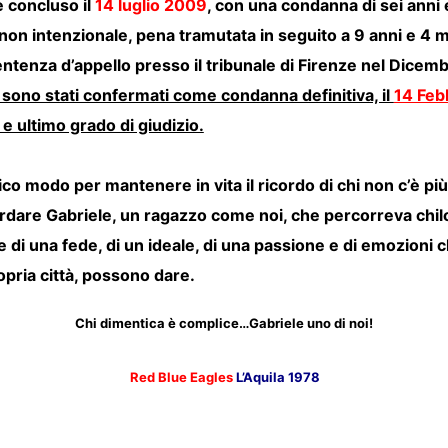
è concluso il
14 luglio 2009
, con una condanna di sei anni 
non intenzionale, pena tramutata in seguito a 9 anni e 4 
entenza d’appello presso il tribunale di Firenze nel Dicem
 sono stati confermati come condanna definitiva, il
14 Feb
e ultimo grado di giudizio.
co modo per mantenere in vita il ricordo di chi non c’è pi
rdare Gabriele, un ragazzo come noi, che percorreva chil
 di una fede, di un ideale, di una passione e di emozioni c
opria città, possono dare.
Chi dimentica è complice…Gabriele uno di noi!
Red Blue Eagles
L’Aquila 1978