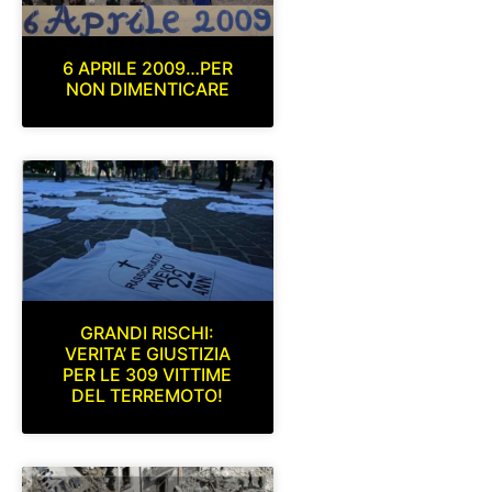
6 APRILE 2009…PER
NON DIMENTICARE
GRANDI RISCHI:
VERITA’ E GIUSTIZIA
PER LE 309 VITTIME
DEL TERREMOTO!