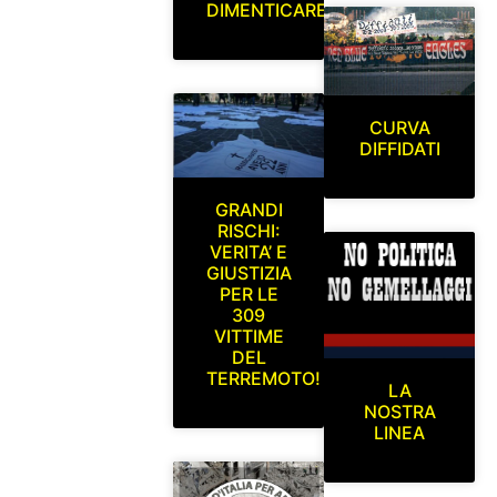
DIMENTICARE
CURVA
DIFFIDATI
GRANDI
RISCHI:
VERITA’ E
GIUSTIZIA
PER LE
309
VITTIME
DEL
TERREMOTO!
LA
NOSTRA
LINEA