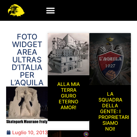
FOTO
WIDGET
AREA
ULTRAS
D’ITALIA
PER
L’AQUILA
ALLA MIA
TERRA
LA
GIURO
SQUADRA
ETERNO
DELLA
AMOR!
GENTE: I
PROPRIETARI
SIAMO
NOI!
Luglio 10, 2013