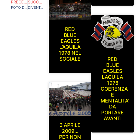
PRECEDENTE
SUCCESSIVO
FOTO DELL’AREA IN CUI VERRA’ REALIZZATO IL NOSTRO PROGETTO
DIVENTA REALTA’ IL PROGETTO DELL’ “AREA ULTRAS D’ITALIA” A L’AQUILA
RED
BLUE
EAGLES
L’AQUILA
1978 NEL
SOCIALE
RED
BLUE
EAGLES
L’AQUILA
1978
COERENZA
E
MENTALITA’
DA
PORTARE
AVANTI
6 APRILE
2009…
PER NON