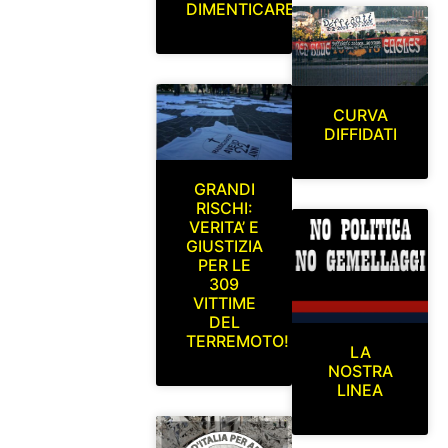
DIMENTICARE
CURVA
DIFFIDATI
GRANDI
RISCHI:
VERITA’ E
GIUSTIZIA
PER LE
309
VITTIME
DEL
TERREMOTO!
LA
NOSTRA
LINEA