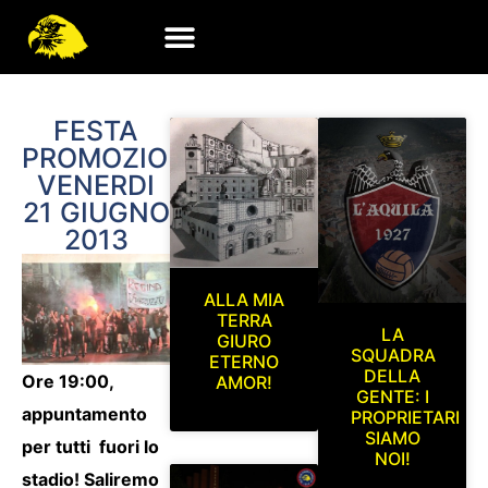
FESTA
PROMOZIONE
VENERDI
21 GIUGNO
2013
ALLA MIA
TERRA
LA
GIURO
SQUADRA
ETERNO
DELLA
Ore 19:00,
AMOR!
GENTE: I
appuntamento
PROPRIETARI
SIAMO
per tutti fuori lo
NOI!
stadio! Saliremo