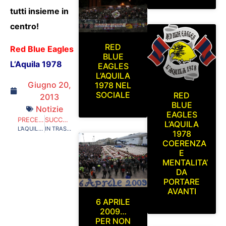
tutti insieme in
centro!
RED
Red Blue Eagles
BLUE
L’Aquila 1978
EAGLES
L’AQUILA
Giugno 20,
1978 NEL
SOCIALE
RED
2013
BLUE
Notizie
EAGLES
PRECEDENTE
SUCCESSIVO
L’AQUILA
L’AQUILA-TERAMO, DOMENICA TUTTI NEL NOSTRO SETTORE
IN TRASFERTA SI PUO’ ANDARE SENZA TESSERA DEL TIFOSO. HANNO VINTO LE CURVE RESPONSABILI E IL BOLOGNA, SI PUO’ DIRE, HA DATO UNA MANO
1978
COERENZA
E
MENTALITA’
DA
PORTARE
AVANTI
6 APRILE
2009…
PER NON