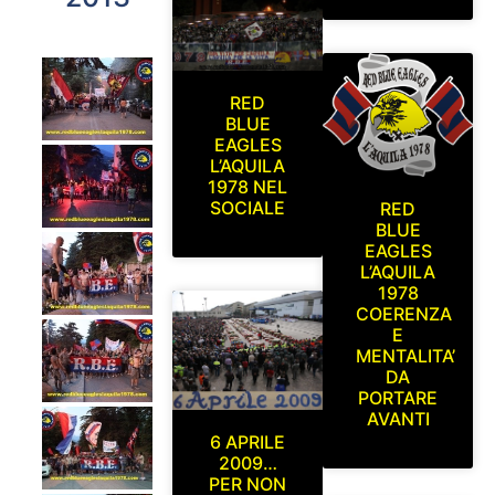
RED
BLUE
EAGLES
L’AQUILA
1978 NEL
SOCIALE
RED
BLUE
EAGLES
L’AQUILA
1978
COERENZA
E
MENTALITA’
DA
PORTARE
AVANTI
6 APRILE
2009…
PER NON