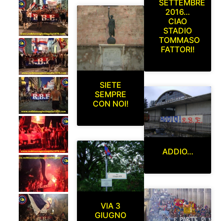
SETTEMBRE
2016…
CIAO
STADIO
TOMMASO
FATTORI!
SIETE
SEMPRE
CON NOI!
ADDIO…
VIA 3
GIUGNO