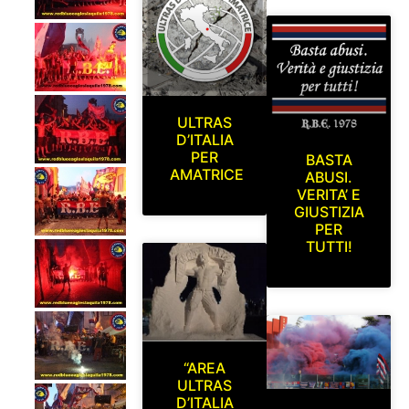
ULTRAS
D’ITALIA
PER
BASTA
AMATRICE
ABUSI.
VERITA’ E
GIUSTIZIA
PER
TUTTI!
“AREA
ULTRAS
D’ITALIA