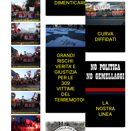
DIMENTICARE
CURVA
DIFFIDATI
GRANDI
RISCHI:
VERITA’ E
GIUSTIZIA
PER LE
309
VITTIME
DEL
TERREMOTO!
LA
NOSTRA
LINEA