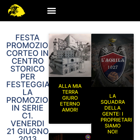
FESTA
PROMOZIONE:
CORTEO IN
CENTRO
STORICO
PER
FESTEGGIARE
ALLA MIA
LA
TERRA
LA
GIURO
PROMOZIONE
SQUADRA
ETERNO
IN SERIE
DELLA
AMOR!
GENTE: I
C1.
PROPRIETARI
VENERDI
SIAMO
21 GIUGNO
NOI!
2013