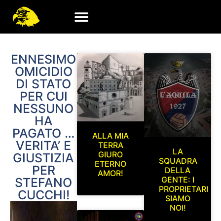
ENNESIMO
OMICIDIO
DI STATO
PER CUI
NESSUNO
HA
PAGATO …
ALLA MIA
VERITA’ E
TERRA
LA
GIURO
GIUSTIZIA
SQUADRA
ETERNO
PER
DELLA
AMOR!
GENTE: I
STEFANO
PROPRIETARI
CUCCHI!
SIAMO
NOI!