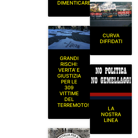
DIMENTICARE
CURVA
DIFFIDATI
GRANDI
RISCHI:
VERITA’ E
GIUSTIZIA
PER LE
309
VITTIME
DEL
TERREMOTO!
LA
NOSTRA
LINEA