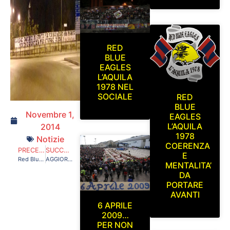
RED
BLUE
EAGLES
L’AQUILA
1978 NEL
SOCIALE
RED
BLUE
Novembre 1,
EAGLES
L’AQUILA
2014
1978
Notizie
COERENZA
PRECEDENTE
SUCCESSIVO
E
Red Blue Eagles L’Aquila 1978 in curva sud L’Aquila-Prato Venerdi 12 Settembre 2014
AGGIORNAMENTO SEZIONE FOTO R.B.E. 2014/2015 SERIE C
MENTALITA’
DA
PORTARE
AVANTI
6 APRILE
2009…
PER NON