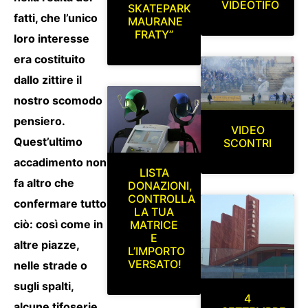
VIDEOTIFO
SKATEPARK
fatti, che l’unico
MAURANE
FRATY”
loro interesse
era costituito
dallo zittire il
nostro scomodo
pensiero.
VIDEO
Quest’ultimo
SCONTRI
accadimento non
LISTA
fa altro che
DONAZIONI,
CONTROLLA
confermare tutto
LA TUA
ciò: così come in
MATRICE
E
altre piazze,
L’IMPORTO
VERSATO!
nelle strade o
sugli spalti,
4
alcune tifoserie