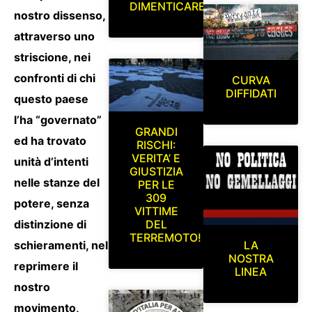
DIMENTICARE
nostro dissenso,
attraverso uno
striscione, nei
confronti di chi
CURVA
DIFFIDATI
questo paese
l’ha “governato”
GRANDI
ed ha trovato
RISCHI:
VERITA’ E
unità d’intenti
GIUSTIZIA
nelle stanze del
PER LE
309
potere, senza
VITTIME
distinzione di
DEL
TERREMOTO!
schieramenti, nel
LA
NOSTRA
reprimere il
LINEA
nostro
movimento,