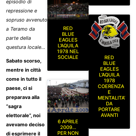
episodio di
repressione e
sopruso avvenuto
RED
a Teramo da
BLUE
parte della
EAGLES
L’AQUILA
questura locale…
1978 NEL
SOCIALE
RED
Sabato scorso,
BLUE
EAGLES
mentre in città
L’AQUILA
come in tutto il
1978
COERENZA
paese, ci si
E
preparava alla
MENTALITA’
DA
“sagra
PORTARE
AVANTI
elettorale”, noi
6 APRILE
avevamo deciso
2009…
PER NON
di esprimere il