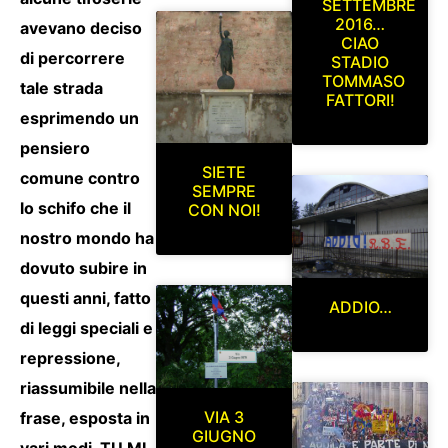
SETTEMBRE
2016…
avevano deciso
CIAO
di percorrere
STADIO
TOMMASO
tale strada
FATTORI!
esprimendo un
pensiero
SIETE
comune contro
SEMPRE
lo schifo che il
CON NOI!
nostro mondo ha
dovuto subire in
questi anni, fatto
ADDIO…
di leggi speciali e
repressione,
riassumibile nella
VIA 3
frase, esposta in
GIUGNO
vari modi, TU MI