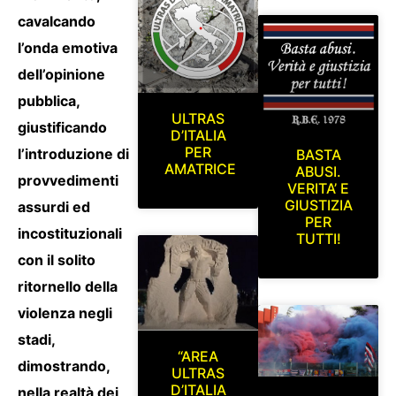
cavalcando
l’onda emotiva
dell’opinione
pubblica,
ULTRAS
giustificando
D’ITALIA
PER
l’introduzione di
BASTA
AMATRICE
ABUSI.
provvedimenti
VERITA’ E
GIUSTIZIA
assurdi ed
PER
incostituzionali
TUTTI!
con il solito
ritornello della
violenza negli
stadi,
“AREA
dimostrando,
ULTRAS
D’ITALIA
nella realtà dei