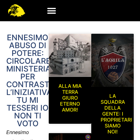
ENNESIMO
ABUSO DI
POTERE:
CIRCOLARE
MINISTERIALE
PER
CONTRASTARE
ALLA MIA
L’INIZIATIVA
TERRA
LA
GIURO
TU MI
SQUADRA
ETERNO
TESSERI IO
DELLA
AMOR!
GENTE: I
NON TI
PROPRIETARI
VOTO
SIAMO
NOI!
Ennesimo