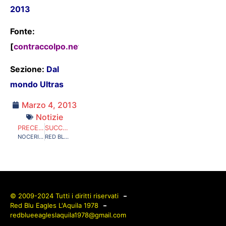
2013
Fonte:
[
contraccolpo.net
]
Sezione:
Dal
mondo Ultras
Marzo 4, 2013
Notizie
PRECEDENTE
SUCCESSIVO
NOCERINA-PAGANESE. CAMPO NEUTRO E PORTE CHIUSE, ECCO “L’UTILITA’ ” DELLA TESSERA DEL TIFOSO!
RED BLUE EAGLES L’AQUILA 1978 IN CURVA SUD. L’AQUILA-SALERNITANA DOMENICA 6 GENNAIO 2013
© 2009-2024 Tutti i diritti riservati
Red Blu Eagles L'Aquila 1978
redblueeagleslaquila1978@gmail.com