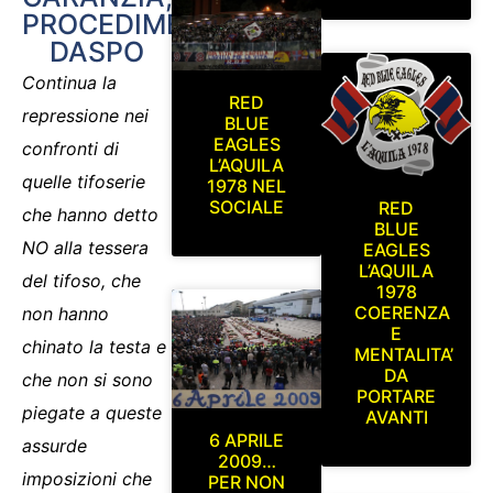
PROCEDIMENTO
DASPO
Continua la
RED
repressione nei
BLUE
EAGLES
confronti di
L’AQUILA
quelle tifoserie
1978 NEL
SOCIALE
RED
che hanno detto
BLUE
NO alla tessera
EAGLES
L’AQUILA
del tifoso, che
1978
COERENZA
non hanno
E
chinato la testa e
MENTALITA’
DA
che non si sono
PORTARE
piegate a queste
AVANTI
6 APRILE
assurde
2009…
imposizioni che
PER NON