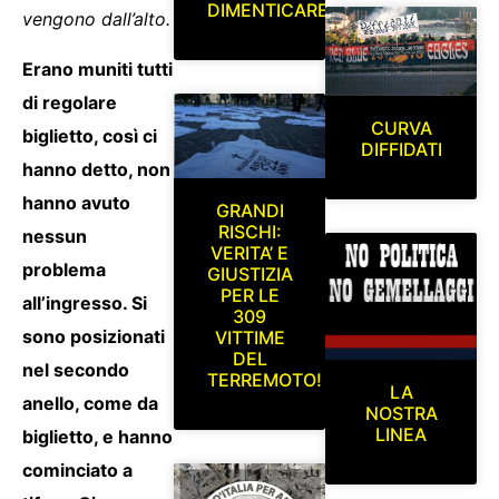
DIMENTICARE
vengono dall’alto.
Erano muniti tutti
di regolare
CURVA
biglietto, così ci
DIFFIDATI
hanno detto, non
hanno avuto
GRANDI
RISCHI:
nessun
VERITA’ E
problema
GIUSTIZIA
PER LE
all’ingresso. Si
309
sono posizionati
VITTIME
DEL
nel secondo
TERREMOTO!
LA
anello, come da
NOSTRA
LINEA
biglietto, e hanno
cominciato a