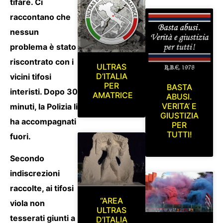
tifare. Ci
raccontano che
nessun
problema è stato
riscontrato con i
ULTRAS
D’ITALIA
vicini tifosi
PER
BASTA
interisti. Dopo 30
AMATRICE
ABUSI.
VERITA’ E
minuti, la Polizia li
GIUSTIZIA
ha accompagnati
PER
TUTTI!
fuori.
Secondo
indiscrezioni
raccolte, ai tifosi
“AREA
viola non
ULTRAS
tesserati giunti a
D’ITALIA