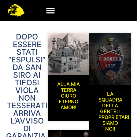
DOPO
ESSERE
STATI
“ESPULSI”
DA SAN
SIRO AI
TIFOSI
ALLA MIA
VIOLA
TERRA
LA
GIURO
NON
SQUADRA
ETERNO
TESSERATI
DELLA
AMOR!
GENTE: I
ARRIVA
PROPRIETARI
L’AVVISO
SIAMO
DI
NOI!
GARANZIA,