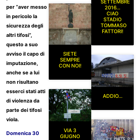
SETTEMBRE
per “aver messo
2016…
CIAO
in pericolo la
STADIO
TOMMASO
sicurezza degli
FATTORI!
altri tifosi”,
questo a suo
SIETE
avviso il capo di
SEMPRE
imputazione,
CON NOI!
anche se a lui
non risultano
esserci stati atti
ADDIO…
di violenza da
parte dei tifosi
viola.
VIA 3
Domenica 30
GIUGNO