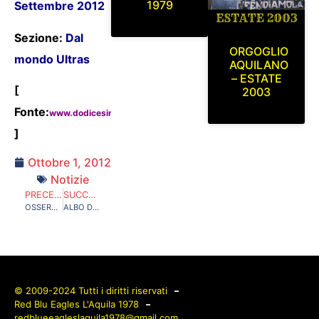
1979
Settembre 2012
Sezione:
Dal
ORGOGLIO
mondo Ultras
AQUILANO
– ESTATE
[
2003
Fonte:
www.dodicesimouomo.net
]
Ottobre 1, 2012
Notizie
PRECEDENTE
SUCCESSIVO
OSSERVATORIO: DAL PROSSIMO ANNO VIETATO FUMARE NEGLI STADI?
ALBO DEGLI STRISCIONI: “CENSURA PREVENTIVA, ABOLIAMOLO”
© 2009-2024 Tutti i diritti riservati
Red Blu Eagles L'Aquila 1978
redblueeagleslaquila1978@gmail.com