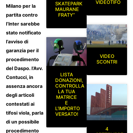
VIDEOTIFO
SKATEPARK
Milano per la
MAURANE
partita contro
FRATY”
l’Inter sarebbe
stato notificato
l’avviso di
garanzia per il
VIDEO
procedimento
SCONTRI
del Daspo. l’Avv.
LISTA
Contucci, in
DONAZIONI,
CONTROLLA
assenza ancora
LA TUA
degli articoli
MATRICE
E
contestati ai
L’IMPORTO
tifosi viola, parla
VERSATO!
di un possibile
4
procedimento