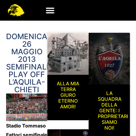
DOMENICA
26
MAGGIO
2013
SEMIFINALE
PLAY OFF
L’AQUILA-
ALLA MIA
CHIETI
TERRA
LA
GIURO
SQUADRA
ETERNO
DELLA
AMOR!
GENTE: I
PROPRIETARI
SIAMO
Stadio Tommaso
NOI!
Fattori semifinale