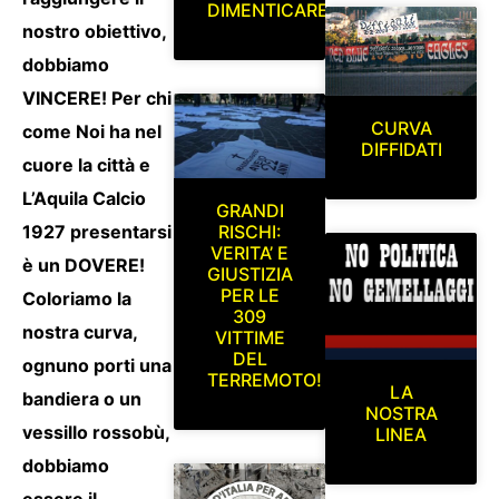
DIMENTICARE
nostro obiettivo,
dobbiamo
VINCERE! Per chi
CURVA
come Noi ha nel
DIFFIDATI
cuore la città e
L’Aquila Calcio
GRANDI
1927 presentarsi
RISCHI:
VERITA’ E
è un DOVERE!
GIUSTIZIA
PER LE
Coloriamo la
309
nostra curva,
VITTIME
DEL
ognuno porti una
TERREMOTO!
LA
bandiera o un
NOSTRA
vessillo rossobù,
LINEA
dobbiamo
essere il