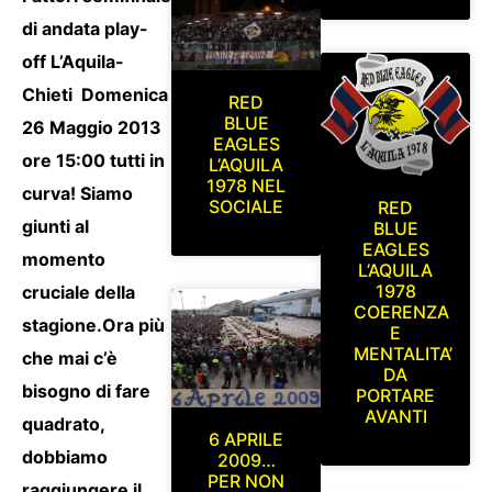
di andata play-
off L’Aquila-
Chieti Domenica
RED
BLUE
26 Maggio 2013
EAGLES
ore 15:00 tutti in
L’AQUILA
1978 NEL
curva!
Siamo
SOCIALE
RED
giunti al
BLUE
EAGLES
momento
L’AQUILA
1978
cruciale della
COERENZA
stagione.Ora più
E
MENTALITA’
che mai c’è
DA
bisogno di fare
PORTARE
AVANTI
quadrato,
6 APRILE
dobbiamo
2009…
PER NON
raggiungere il