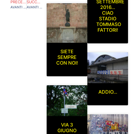
SETTEMBRE
PRECEDENTE
SUCCESSIVO
2016…
AVANTI PER LA NOSTRA STRADA!
AVANTI PER LA NOSTRA STRADA!
CIAO
STADIO
TOMMASO
FATTORI!
SIETE
SEMPRE
CON NOI!
ADDIO…
VIA 3
GIUGNO