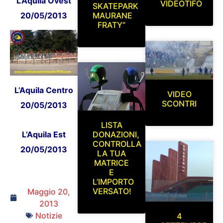
L’Aquila Ovest
VIDEOTIFO
SKATEPARK
20/05/2013
MAURANE
FRATY”
L’Aquila Centro
VIDEO
SCONTRI
20/05/2013
LISTA
L’Aquila Est
DONAZIONI,
CONTROLLA
20/05/2013
LA TUA
MATRICE
E
L’IMPORTO
VERSATO!
Maggio 20,
2013
Notizie
4