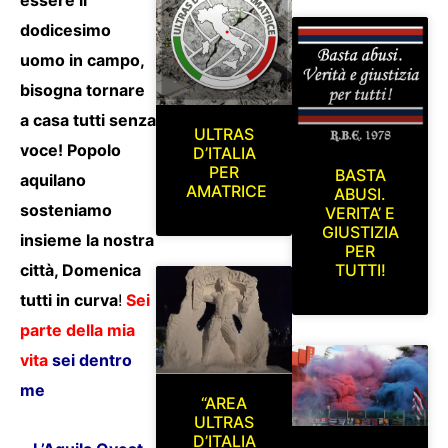
dodicesimo
uomo in campo,
bisogna tornare
a casa tutti senza
ULTRAS
voce!
Popolo
D’ITALIA
PER
BASTA
aquilano
AMATRICE
ABUSI.
sosteniamo
VERITA’ E
GIUSTIZIA
insieme la nostra
PER
TUTTI!
città, Domenica
tutti in curva
!
Sei
parte della mia
vita
sei dentro
me
“AREA
ULTRAS
D’ITALIA