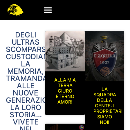
DEGLI
ULTRAS
SCOMPARSI
CUSTODIAMO
LA
MEMORIA,
TRAMANDANDO
ALLA MIA
ALLE
TERRA
LA
GIURO
NUOVE
SQUADRA
ETERNO
GENERAZIONI
DELLA
AMOR!
GENTE: I
LA LORO
PROPRIETARI
STORIA…
SIAMO
VIVETE
NOI!
NEI