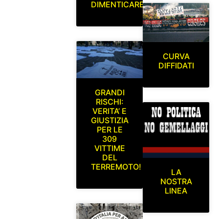
DIMENTICARE
CURVA
DIFFIDATI
GRANDI
RISCHI:
VERITA’ E
GIUSTIZIA
PER LE
309
VITTIME
DEL
TERREMOTO!
LA
NOSTRA
LINEA