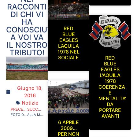
RACCONTI
DI CHI VI
HA
CONOSCIUTO,
RED
BLUE
A VOI VA
EAGLES
IL NOSTRO
L’AQUILA
TRIBUTO!
1978 NEL
SOCIALE
RED
BLUE
EAGLES
L’AQUILA
1978
COERENZA
Giugno 18,
E
2016
MENTALITA’
Notizie
DA
PRECEDENTE
SUCCESSIVO
PORTARE
FOTO DELLA STRUTTURA MEDICO SANITARIA DA REALIZZARE NELL’AREA DI PIAZZA D’ARMI
ALLA MIA TERRA GIURO ETERNO AMOR…VII EDIZIONE: RACCOLTI 17764€
AVANTI
6 APRILE
2009…
PER NON