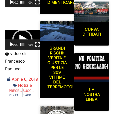
DIMENTICARE
00:00
00:15
CURVA
Video
DIFFIDATI
Player
00:00
00:59
GRANDI
RISCHI:
@ video di
VERITA’ E
Francesco
GIUSTIZIA
PER LE
Paolucci
309
VITTIME
Aprile 6, 2019
DEL
Notizie
TERREMOTO!
LA
PRECEDENTE
SUCCESSIVO
NOSTRA
PER L’AQUILA E PER CHI CI HA LASCIATO! 6 APRILE 2009…6 APRILE 2019
6 APRILE 2009…6 APRILE 2019. GRAZIE A TUTTE LE TIFOSERIE CHE QUEST’ANNO, COME NEGLI ANNI PASSATI, HANNO AVUTO UN PENSIERO PER NOI E PER L’AQUILA NEL GIORNO DELL’ ANNIVERSARIO DEL TERREMOTO CHE HA COLPITO LA NOSTRA CITTA’
LINEA