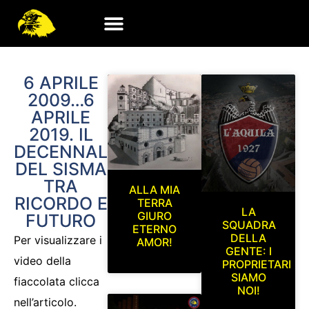
6 APRILE
2009…6
APRILE
2019. IL
DECENNALE
DEL SISMA
TRA
ALLA MIA
RICORDO E
TERRA
LA
GIURO
FUTURO
SQUADRA
ETERNO
DELLA
Per visualizzare i
AMOR!
GENTE: I
video della
PROPRIETARI
SIAMO
fiaccolata clicca
NOI!
nell’articolo.