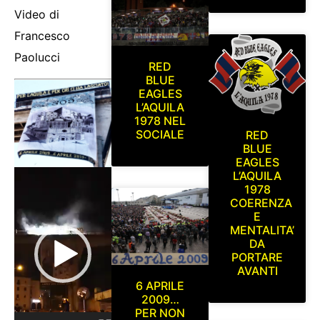
Video di
Francesco
Paolucci
RED
BLUE
EAGLES
Video
L’AQUILA
1978 NEL
Player
SOCIALE
RED
BLUE
EAGLES
L’AQUILA
1978
COERENZA
E
MENTALITA’
DA
PORTARE
AVANTI
6 APRILE
2009…
PER NON