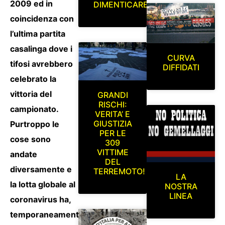
2009 ed in
DIMENTICARE
coincidenza con
l’ultima partita
casalinga dove i
CURVA
tifosi avrebbero
DIFFIDATI
celebrato la
vittoria del
GRANDI
RISCHI:
campionato.
VERITA’ E
GIUSTIZIA
Purtroppo le
PER LE
cose sono
309
VITTIME
andate
DEL
diversamente e
TERREMOTO!
LA
la lotta globale al
NOSTRA
LINEA
coronavirus ha,
temporaneamente,