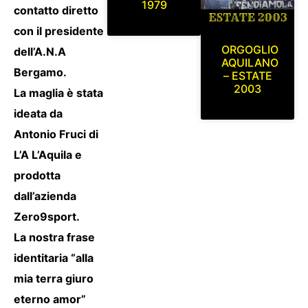
1979
contatto diretto
con il presidente
ORGOGLIO
dell’A.N.A
AQUILANO
Bergamo.
– ESTATE
2003
La maglia è stata
ideata da
Antonio Fruci di
L’A L’Aquila e
prodotta
dall’azienda
Zero9sport.
La nostra frase
identitaria “alla
mia terra giuro
eterno amor”