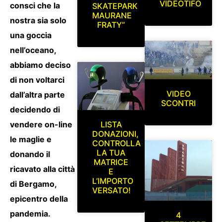
VIDEOTIFO
consci che la
SKATEPARK
MAURANE
nostra sia solo
FRATY”
una goccia
nell’oceano,
abbiamo deciso
di non voltarci
VIDEO
dall’altra parte
SCONTRI
decidendo di
LISTA
vendere on-line
DONAZIONI,
le maglie e
CONTROLLA
LA TUA
donando il
MATRICE
ricavato alla città
E
L’IMPORTO
di Bergamo,
VERSATO!
epicentro della
pandemia.
4