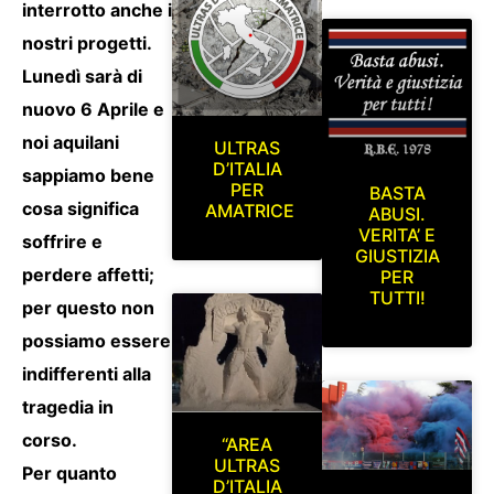
interrotto anche i
nostri progetti.
Lunedì sarà di
nuovo 6 Aprile e
noi aquilani
ULTRAS
D’ITALIA
sappiamo bene
PER
BASTA
cosa significa
AMATRICE
ABUSI.
VERITA’ E
soffrire e
GIUSTIZIA
perdere affetti;
PER
TUTTI!
per questo non
possiamo essere
indifferenti alla
tragedia in
corso.
“AREA
ULTRAS
Per quanto
D’ITALIA