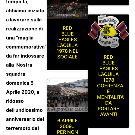
tempo fa,
abbiamo iniziato
a lavorare sulla
RED
realizzazione di
BLUE
una “maglia
EAGLES
L’AQUILA
commemorativa”
1978 NEL
da far indossare
SOCIALE
RED
BLUE
alla Nostra
EAGLES
squadra
L’AQUILA
1978
domenica 5
COERENZA
E
Aprile 2020, a
MENTALITA’
ridosso
DA
PORTARE
dell’undicesimo
AVANTI
anniversario del
6 APRILE
2009…
terremoto del
PER NON