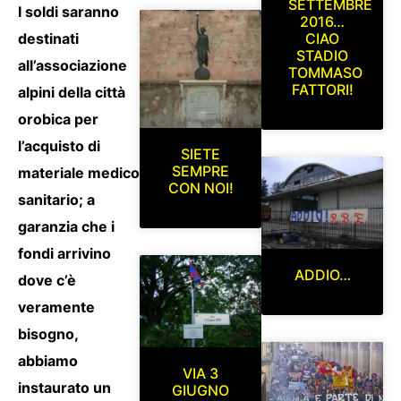
SETTEMBRE
I soldi saranno
2016…
CIAO
destinati
STADIO
all’associazione
TOMMASO
FATTORI!
alpini della città
orobica per
l’acquisto di
SIETE
SEMPRE
materiale medico
CON NOI!
sanitario; a
garanzia che i
fondi arrivino
ADDIO…
dove c’è
veramente
bisogno,
abbiamo
VIA 3
instaurato un
GIUGNO