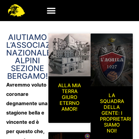
AIUTIAMO
L’ASSOCIAZIONE
NAZIONALE
ALPINI
SEZIONE
BERGAMO!
Avremmo voluto
ALLA MIA
TERRA
coronare
LA
GIURO
SQUADRA
ETERNO
degnamente una
DELLA
AMOR!
stagione bella e
GENTE: I
PROPRIETARI
vincente ed è
SIAMO
NOI!
per questo che,