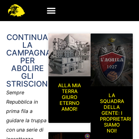
CONTINUA
LA
CAMPAGNA
PER
ABOLIRE
GLI
STRISCIONI
ALLA MIA
TERRA
Sempre
LA
GIURO
SQUADRA
Repubblica in
ETERNO
DELLA
AMOR!
prima fila a
GENTE: I
PROPRIETARI
guidare la truppa
SIAMO
con una serie di
NOI!