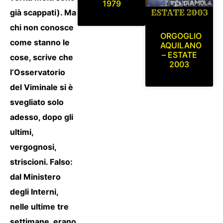
1979
già scappati). Ma
chi non conosce
ORGOGLIO
come stanno le
AQUILANO
– ESTATE
cose, scrive che
2003
l’Osservatorio
del Viminale si è
svegliato solo
adesso, dopo gli
ultimi,
vergognosi,
striscioni. Falso:
dal Ministero
degli Interni,
nelle ultime tre
settimane, erano