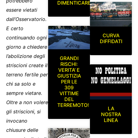
potrebbero
DIMENTICARE
essere vietati
dall’Osservatorio.
E certo
CURVA
continuando ogni
DIFFIDATI
giorno a chiedere
l’abolizione degli
GRANDI
RISCHI:
striscioni create il
VERITA’ E
terreno fertile per
GIUSTIZIA
PER LE
chi sa solo e
309
sempre vietare.
VITTIME
DEL
Oltre a non volere
TERREMOTO!
LA
gli striscioni, si
NOSTRA
LINEA
invocano
chiusure delle