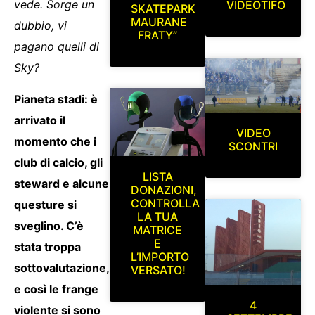
vede. Sorge un
VIDEOTIFO
SKATEPARK
MAURANE
dubbio, vi
FRATY”
pagano quelli di
Sky?
Pianeta stadi: è
arrivato il
VIDEO
momento che i
SCONTRI
club di calcio, gli
LISTA
steward e alcune
DONAZIONI,
CONTROLLA
questure si
LA TUA
sveglino. C’è
MATRICE
E
stata troppa
L’IMPORTO
sottovalutazione,
VERSATO!
e così le frange
4
violente si sono