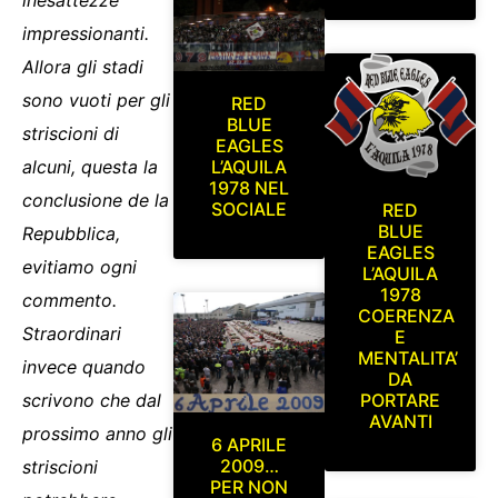
inesattezze
impressionanti.
Allora gli stadi
sono vuoti per gli
RED
BLUE
striscioni di
EAGLES
L’AQUILA
alcuni, questa la
1978 NEL
conclusione de la
SOCIALE
RED
BLUE
Repubblica,
EAGLES
evitiamo ogni
L’AQUILA
1978
commento.
COERENZA
Straordinari
E
MENTALITA’
invece quando
DA
scrivono che dal
PORTARE
AVANTI
prossimo anno gli
6 APRILE
2009…
striscioni
PER NON