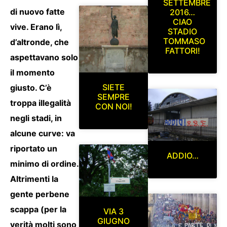
SETTEMBRE
di nuovo fatte
2016…
CIAO
vive. Erano lì,
STADIO
TOMMASO
d’altronde, che
FATTORI!
aspettavano solo
il momento
SIETE
giusto. C’è
SEMPRE
troppa illegalità
CON NOI!
negli stadi, in
alcune curve: va
riportato un
ADDIO…
minimo di ordine.
Altrimenti la
gente perbene
scappa (per la
VIA 3
GIUGNO
verità molti sono