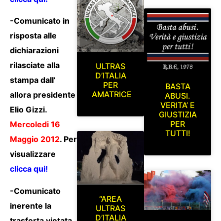
-Comunicato in
risposta alle
dichiarazioni
rilasciate alla
ULTRAS
D’ITALIA
stampa dall’
PER
BASTA
AMATRICE
allora presidente
ABUSI.
VERITA’ E
Elio Gizzi.
GIUSTIZIA
PER
Mercoledi 16
TUTTI!
Maggio 2012
. Per
visualizzare
clicca qui!
-Comunicato
“AREA
inerente la
ULTRAS
D’ITALIA
trasferta vietata