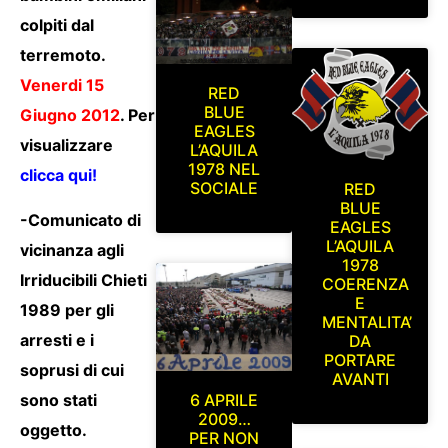
colpiti dal
terremoto.
Venerdi 15
RED
BLUE
Giugno 2012
. Per
EAGLES
visualizzare
L’AQUILA
1978 NEL
clicca qui!
SOCIALE
RED
BLUE
-Comunicato di
EAGLES
L’AQUILA
vicinanza agli
1978
Irriducibili Chieti
COERENZA
E
1989 per gli
MENTALITA’
arresti e i
DA
PORTARE
soprusi di cui
AVANTI
sono stati
6 APRILE
2009…
oggetto.
PER NON