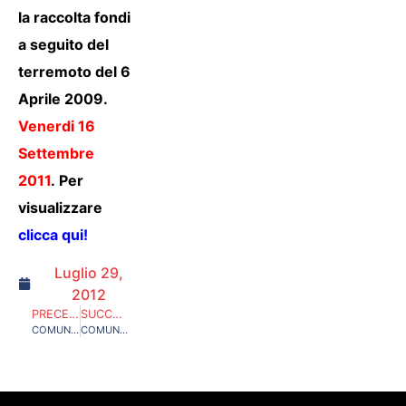
la raccolta fondi
a seguito del
terremoto del 6
Aprile 2009.
Venerdi 16
Settembre
2011
. Per
visualizzare
clicca qui!
Luglio 29,
2012
PRECEDENTE
SUCCESSIVO
COMUNICATI UFFICIALI RED BLUE EAGLES L’AQUILA 1978 STAGIONE 2010/2011
COMUNICATI UFFICIALI RED BLUE EAGLES L’AQUILA 1978 STAGIONE 2012/2013