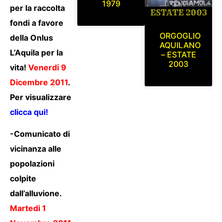
1979
per la raccolta
fondi a favore
ORGOGLIO
della Onlus
AQUILANO
L’Aquila per la
– ESTATE
2003
vita!
Venerdi 9
Dicembre 2011
.
Per visualizzare
clicca qui!
-Comunicato di
vicinanza alle
popolazioni
colpite
dall’alluvione.
Martedi 1