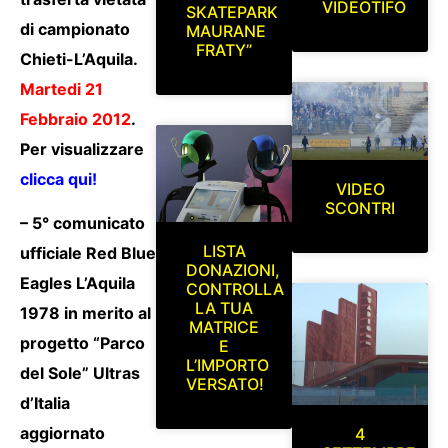
VIDEOTIFO
SKATEPARK
di campionato
MAURANE
FRATY”
Chieti-L’Aquila.
Martedi 21
Febbraio 2012
.
Per visualizzare
clicca qui!
VIDEO
SCONTRI
– 5° comunicato
LISTA
ufficiale Red Blue
DONAZIONI,
Eagles L’Aquila
CONTROLLA
LA TUA
1978 in merito al
MATRICE
progetto “Parco
E
L’IMPORTO
del Sole” Ultras
VERSATO!
d’Italia
aggiornato
4