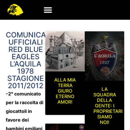
COMUNICATI
UFFICIALI
RED BLUE
EAGLES
L’AQUILA
1978
STAGIONE
ALLA MIA
2011/2012
TERRA
LA
GIURO
-2° comunicato
SQUADRA
ETERNO
DELLA
AMOR!
per la raccolta di
GENTE: I
giocattoli in
PROPRIETARI
SIAMO
favore dei
NOI!
bambini emiliani