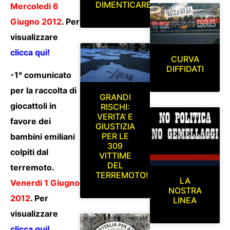
DIMENTICARE
Mercoledi 6
Giugno 2012
. Per
visualizzare
clicca qui!
CURVA
DIFFIDATI
-1° comunicato
per la raccolta di
GRANDI
giocattoli in
RISCHI:
VERITA’ E
favore dei
GIUSTIZIA
PER LE
bambini emiliani
309
colpiti dal
VITTIME
DEL
terremoto.
TERREMOTO!
LA
Venerdi 1 Giugno
NOSTRA
2012
. Per
LINEA
visualizzare
clicca qui!