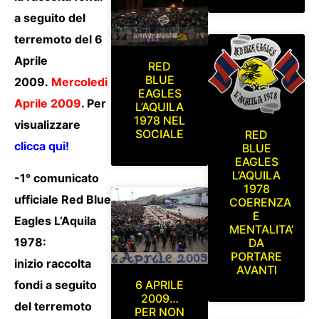
a seguito del
terremoto del 6
Aprile
RED
BLUE
2009.
Mercoledi 22
EAGLES
Aprile 2009
. Per
L’AQUILA
1978 NEL
visualizzare
SOCIALE
RED
clicca qui!
BLUE
EAGLES
L’AQUILA
-1° comunicato
1978
ufficiale Red Blue
COERENZA
E
Eagles L’Aquila
MENTALITA’
1978:
DA
PORTARE
inizio raccolta
AVANTI
fondi a seguito
6 APRILE
2009…
del terremoto
PER NON