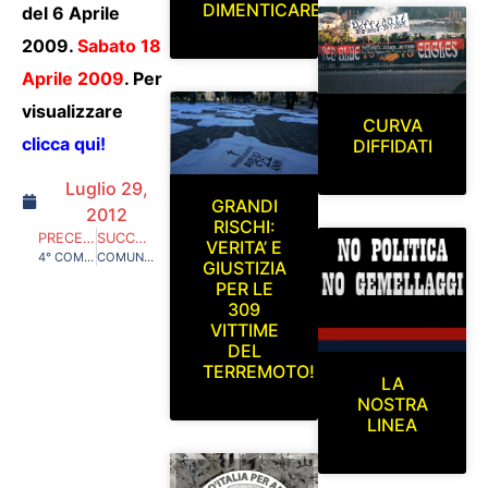
DIMENTICARE
del 6 Aprile
2009.
Sabato 18
Aprile 2009
. Per
visualizzare
CURVA
clicca qui!
DIFFIDATI
Luglio 29,
GRANDI
2012
RISCHI:
PRECEDENTE
SUCCESSIVO
VERITA’ E
4° COMUNICATO UFFICIALE RED BLUE EAGLES L’AQUILA 1978 IN MERITO AL PROGETTO “PARCO DEL SOLE ULTRAS D’ITALIA” AGGIORNATO AL 3 MARZO 2011
COMUNICATI UFFICIALI RED BLUE EAGLES L’AQUILA 1978 STAGIONE 2009/2010
GIUSTIZIA
PER LE
309
VITTIME
DEL
TERREMOTO!
LA
NOSTRA
LINEA