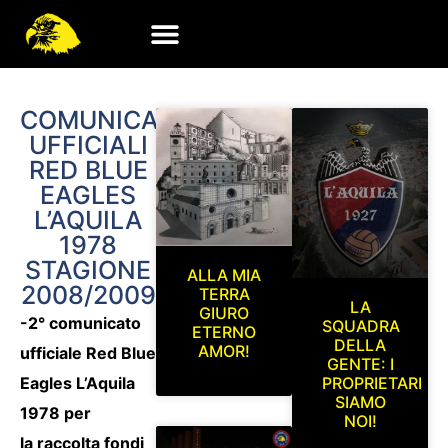
COMUNICATI
UFFICIALI
RED BLUE
EAGLES
L’AQUILA
1978
STAGIONE
ALLA MIA
2008/2009
TERRA
LA
GIURO
-2° comunicato
SQUADRA
ETERNO
DELLA
AMOR!
ufficiale Red Blue
GENTE: I
Eagles L’Aquila
PROPRIETARI
SIAMO
1978 per
NOI!
la raccolta fondi