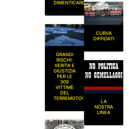
DIMENTICARE
CURVA
DIFFIDATI
GRANDI
RISCHI:
VERITA’ E
GIUSTIZIA
PER LE
309
VITTIME
DEL
TERREMOTO!
LA
NOSTRA
LINEA