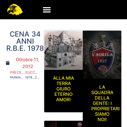
CENA 34
ANNI
R.B.E. 1978
Ottobre 11,
2012
PRECEDENTE
SUCCESSIVO
ALLA MIA
PARMA-SAMPDORIA TRASFERTA LIBERA!
1978…2012… 34 ANNI DI STORIA!
TERRA
LA
GIURO
SQUADRA
ETERNO
DELLA
AMOR!
GENTE: I
PROPRIETARI
SIAMO
NOI!