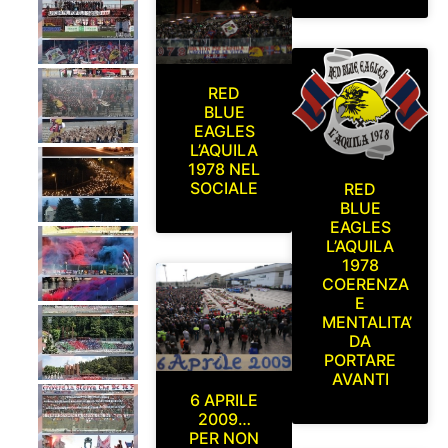
RED
BLUE
EAGLES
L’AQUILA
1978 NEL
SOCIALE
RED
BLUE
EAGLES
L’AQUILA
1978
COERENZA
E
MENTALITA’
DA
PORTARE
AVANTI
6 APRILE
2009…
PER NON