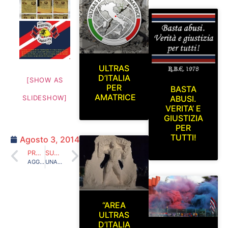
ULTRAS
D’ITALIA
[SHOW AS
PER
BASTA
AMATRICE
ABUSI.
SLIDESHOW]
VERITA’ E
GIUSTIZIA
PER
TUTTI!
Agosto 3, 2014
PRECEDENTE
SUCCESSIVO
AGGIORNAMENTO SEZIONE FOTO R.B.E. 2014/2015 SERIE C
UNA PROPOSTA DI LEGGE CONTRO GLI ABUSI DELLE FORZE DELL’ORDINE
“AREA
ULTRAS
D’ITALIA