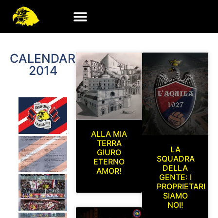
CALENDARIO
2014
ALLA MIA
TERRA
LA
GIURO
SQUADRA
ETERNO
DELLA
AMOR!
GENTE: I
PROPRIETARI
SIAMO
NOI!