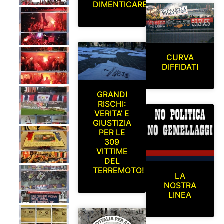
DIMENTICARE
CURVA
DIFFIDATI
GRANDI
RISCHI:
VERITA’ E
GIUSTIZIA
PER LE
309
VITTIME
DEL
TERREMOTO!
LA
NOSTRA
LINEA