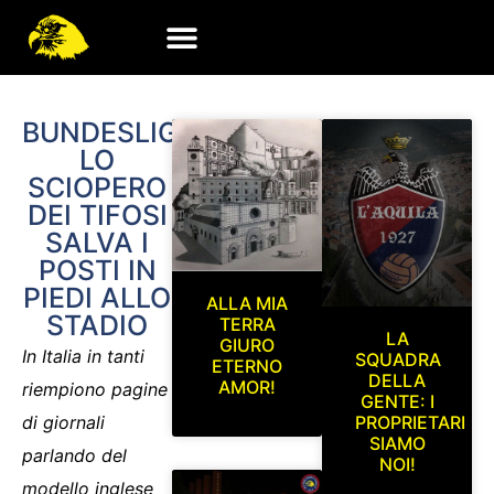
BUNDESLIGA,
LO
SCIOPERO
DEI TIFOSI
SALVA I
POSTI IN
PIEDI ALLO
ALLA MIA
STADIO
TERRA
LA
GIURO
In Italia in tanti
SQUADRA
ETERNO
DELLA
AMOR!
riempiono pagine
GENTE: I
di giornali
PROPRIETARI
SIAMO
parlando del
NOI!
modello inglese