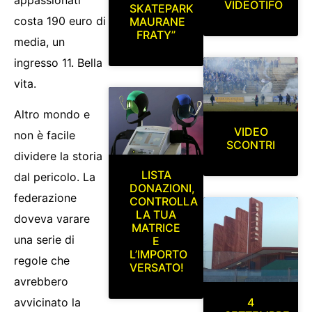
VIDEOTIFO
SKATEPARK
costa 190 euro di
MAURANE
FRATY”
media, un
ingresso 11. Bella
vita.
Altro mondo e
VIDEO
non è facile
SCONTRI
dividere la storia
LISTA
dal pericolo. La
DONAZIONI,
federazione
CONTROLLA
LA TUA
doveva varare
MATRICE
una serie di
E
L’IMPORTO
regole che
VERSATO!
avrebbero
4
avvicinato la