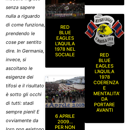
senza sapere
nulla a riguardo
di come funziona,
RED
BLUE
prendendo le
EAGLES
cose per sentito
L’AQUILA
1978 NEL
dire. In Germania,
SOCIALE
RED
invece, si
BLUE
EAGLES
ascoltano le
L’AQUILA
esigenze dei
1978
COERENZA
tifosi e il risultato
E
MENTALITA’
è sotto gli occhi
DA
di tutti: stadi
PORTARE
AVANTI
sempre pieni! E
6 APRILE
ovviamente da
2009…
PER NON
loro non esistono