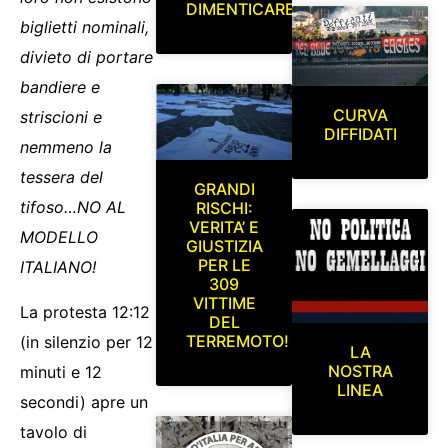
DIMENTICARE
biglietti nominali,
divieto di portare
bandiere e
CURVA
striscioni e
DIFFIDATI
nemmeno la
tessera del
GRANDI
tifoso…NO AL
RISCHI:
VERITA’ E
MODELLO
GIUSTIZIA
PER LE
ITALIANO!
309
VITTIME
La protesta 12:12
DEL
TERREMOTO!
(in silenzio per 12
LA
NOSTRA
minuti e 12
LINEA
secondi) apre un
tavolo di