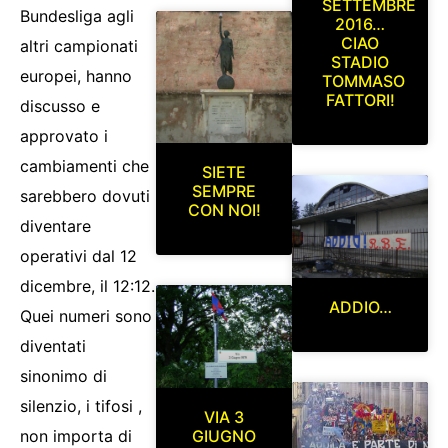
SETTEMBRE
Bundesliga agli
2016…
CIAO
altri campionati
STADIO
europei, hanno
TOMMASO
FATTORI!
discusso e
approvato i
cambiamenti che
SIETE
SEMPRE
sarebbero dovuti
CON NOI!
diventare
operativi dal 12
dicembre, il 12:12.
ADDIO…
Quei numeri sono
diventati
sinonimo di
silenzio, i tifosi ,
VIA 3
GIUGNO
non importa di