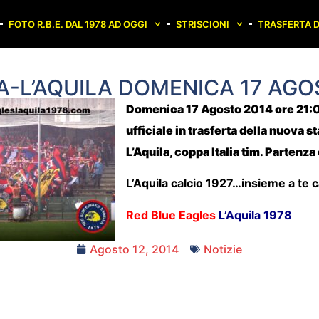
FOTO R.B.E. DAL 1978 AD OGGI
STRISCIONI
TRASFERTA D
-L’AQUILA DOMENICA 17 AGO
Domenica 17 Agosto 2014 ore 21:0
ufficiale in trasferta della nuova 
L’Aquila, coppa Italia tim. Partenz
L’Aquila calcio 1927…insieme a te
Red Blue Eagles
L’Aquila 1978
Agosto 12, 2014
Notizie