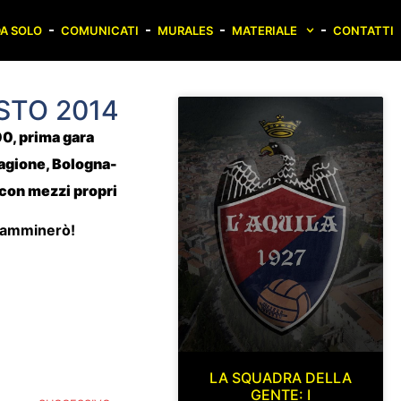
A SOLO
COMUNICATI
MURALES
MATERIALE
CONTATTI
STO 2014
0, prima gara
stagione, Bologna-
a con mezzi propri
 camminerò!
LA SQUADRA DELLA
GENTE: I