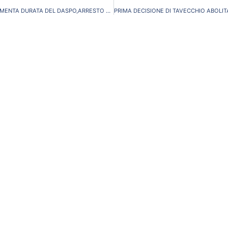
DECRETO ALFANO: AUMENTA DURATA DEL DASPO,ARRESTO DIFFERENZIATO PER ODIO RAZZIALE ED ALTRO ANCORA…