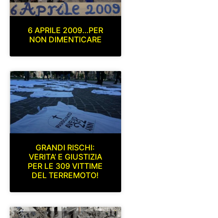
6 APRILE 2009…PER
NON DIMENTICARE
GRANDI RISCHI:
VERITA’ E GIUSTIZIA
PER LE 309 VITTIME
DEL TERREMOTO!