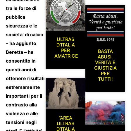
tra le forze di
pubblica
sicurezza e le
societa’ di calcio
ULTRAS
– ha aggiunto
D’ITALIA
PER
BASTA
Beretta – ha
AMATRICE
ABUSI.
consentito in
VERITA’ E
GIUSTIZIA
questi anni di
PER
ottenere risultati
TUTTI!
estremamente
importanti per il
contrasto alla
violenza e alle
“AREA
tensioni negli
ULTRAS
D’ITALIA
stadi. E l’attivita’