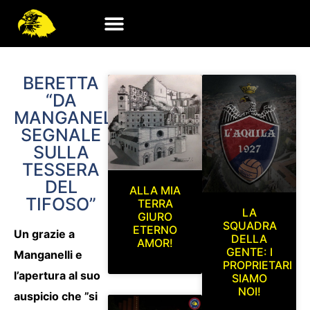
BERETTA
“DA
MANGANELLI
SEGNALE
SULLA
TESSERA
DEL
ALLA MIA
TIFOSO”
TERRA
LA
GIURO
SQUADRA
ETERNO
Un grazie a
DELLA
AMOR!
GENTE: I
Manganelli e
PROPRIETARI
l’apertura al suo
SIAMO
NOI!
auspicio che ”si