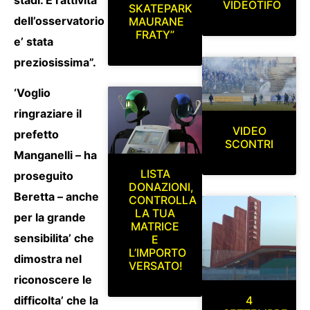
VIDEOTIFO
SKATEPARK
dell’osservatorio
MAURANE
FRATY”
e’ stata
preziosissima”.
‘Voglio
ringraziare il
VIDEO
prefetto
SCONTRI
Manganelli – ha
LISTA
proseguito
DONAZIONI,
Beretta – anche
CONTROLLA
LA TUA
per la grande
MATRICE
sensibilita’ che
E
L’IMPORTO
dimostra nel
VERSATO!
riconoscere le
4
difficolta’ che la