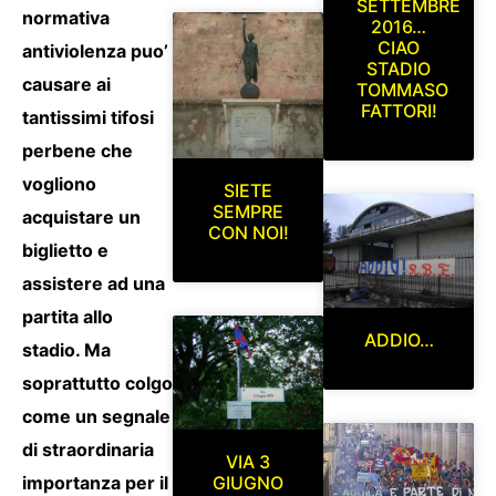
SETTEMBRE
normativa
2016…
CIAO
antiviolenza puo’
STADIO
causare ai
TOMMASO
FATTORI!
tantissimi tifosi
perbene che
vogliono
SIETE
SEMPRE
acquistare un
CON NOI!
biglietto e
assistere ad una
partita allo
ADDIO…
stadio. Ma
soprattutto colgo
come un segnale
di straordinaria
VIA 3
GIUGNO
importanza per il