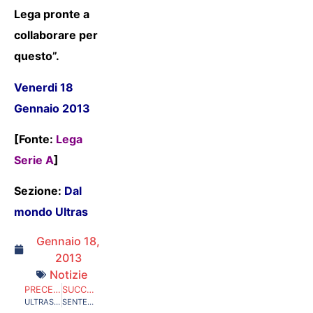
Lega pronte a
collaborare per
questo”.
Venerdi 18
Gennaio 2013
[Fonte:
Lega
Serie A
]
Sezione:
Dal
mondo Ultras
Gennaio 18,
2013
Notizie
PRECEDENTE
SUCCESSIVO
ULTRAS E VIOLENZA: QUANDO A ESERCITARLA E’ LO STATO. “UN DIBATTITO DA APRIRE E UNA RIFLESSIONE DA CONDIVIDERE”
SENTENZA DI PRIMO GRADO RELATIVA AL PROCESSO DI PAOLO SCARONI (L’ULTRAS RIDOTTO IN FIN DI VITA) : POLIZIOTTI TUTTI ASSOLTI