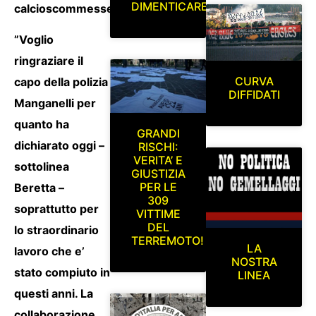
DIMENTICARE
calcioscommesse.
”Voglio
ringraziare il
CURVA
capo della polizia
DIFFIDATI
Manganelli per
quanto ha
GRANDI
dichiarato oggi –
RISCHI:
VERITA’ E
sottolinea
GIUSTIZIA
PER LE
Beretta –
309
soprattutto per
VITTIME
DEL
lo straordinario
TERREMOTO!
LA
lavoro che e’
NOSTRA
stato compiuto in
LINEA
questi anni. La
collaborazione