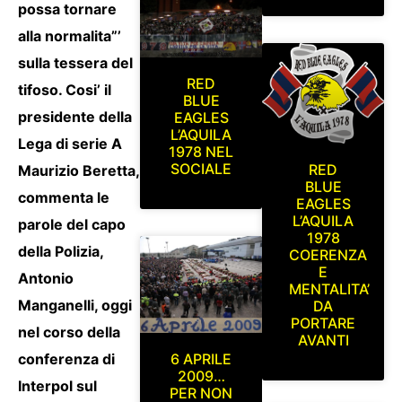
possa tornare
alla normalita”’
sulla tessera del
RED
tifoso. Cosi’ il
BLUE
presidente della
EAGLES
L’AQUILA
Lega di serie A
1978 NEL
SOCIALE
RED
Maurizio Beretta,
BLUE
commenta le
EAGLES
L’AQUILA
parole del capo
1978
della Polizia,
COERENZA
E
Antonio
MENTALITA’
Manganelli, oggi
DA
PORTARE
nel corso della
AVANTI
conferenza di
6 APRILE
2009…
Interpol sul
PER NON